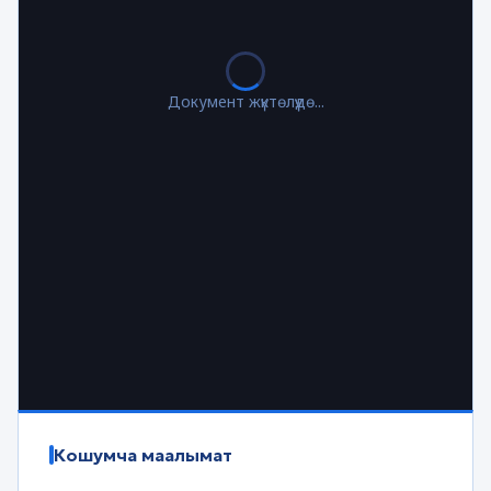
Документ жүктөлүүдө...
Кошумча маалымат