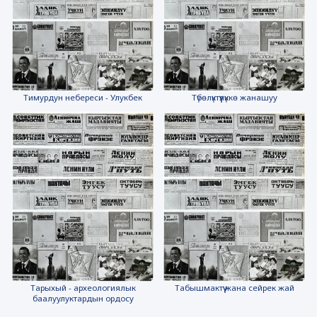
Тимурдун небереси - Улукбек
Түбөлүктүүлүккө жанашуу
Тарыхый - археологиялык
Табышмактүү жана сейрек жай
баалуулуктардын ордосу