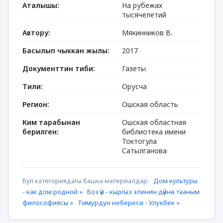
Аталышы:
На рубежах
тысячелетий
Автору:
Мякинников В.
Басылып чыккан жылы:
2017
Документтин тиби:
Газеты
Тили:
Орусча
Регион:
Ошская область
Ким тарабынан
Ошская областная
берилген:
библиотека имени
Токтогула
Сатылганова
Бул категориядагы башка материалдар:
Дом культуры
- как дом родной »
Боз үй - кыргыз элинин дүйнө тааным
философиясы »
Тимурдун небереси - Улукбек »