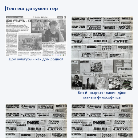
Тектеш документтер
Дом культуры - как дом родной
Боз үй - кыргыз элинин дүйнө
тааным философиясы