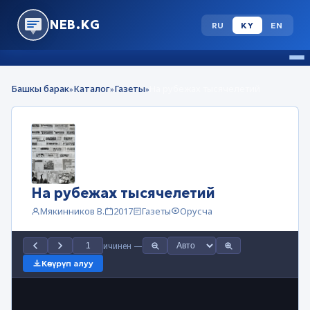
NEB.KG
RU
KY
EN
Башкы барак
Каталог
Газеты
На рубежах тысячелетий
»
»
»
На рубежах тысячелетий
Мякинников В.
2017
Газеты
Орусча
ичинен
—
Көчүрүп алуу