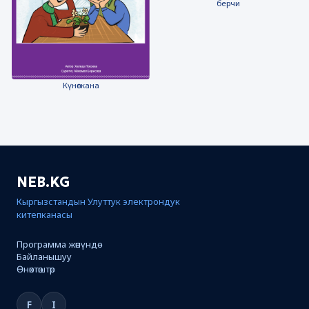
берчи
Күнөскана
NEB.KG
Кыргызстандын Улуттук электрондук
китепканасы
Программа жөнүндө
Байланышуу
Өнөктөштөр
F
I