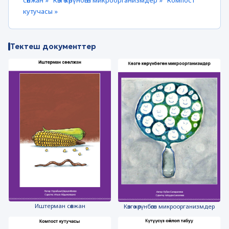
сөөлжан »
Көзгө көрүнбөгөн микроорганизмдер »
Компост
кутучасы »
Тектеш документтер
Иштерман сөөлжан
Көзгө көрүнбөгөн микроорганизмдер