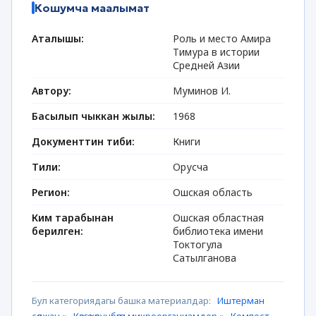
Кошумча маалымат
Аталышы:
Роль и место Амира
Тимура в истории
Средней Азии
Автору:
Муминов И.
Басылып чыккан жылы:
1968
Документтин тиби:
Книги
Тили:
Орусча
Регион:
Ошская область
Ким тарабынан
Ошская областная
берилген:
библиотека имени
Токтогула
Сатылганова
Бул категориядагы башка материалдар:
Иштерман