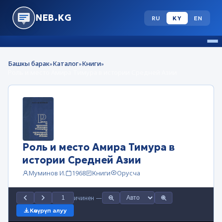
NEB.KG
RU
KY
EN
Башкы барак
Каталог
Книги
»
»
»
Роль и место Амира Тимура в истории Средней Азии
Роль и место Амира Тимура в
истории Средней Азии
Муминов И.
1968
Книги
Орусча
ичинен
—
Көчүрүп алуу