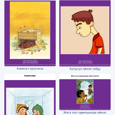
Компост кутучасы
Күтүүсүз ойлоп табуу
Мага ооз гармошкада ойноп