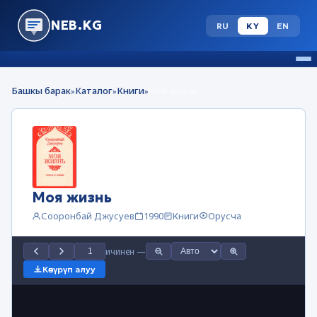
NEB.KG
RU
KY
EN
Башкы барак
Каталог
Книги
Моя жизнь
»
»
»
Моя жизнь
Сооронбай Джусуев
1990
Книги
Орусча
ичинен
—
Көчүрүп алуу