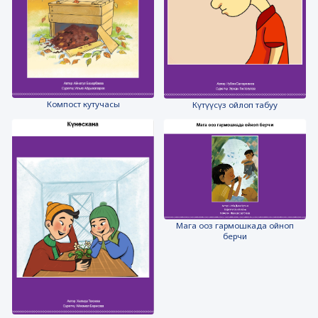
Компост кутучасы
Күтүүсүз ойлоп табуу
Мага ооз гармошкада ойноп
берчи