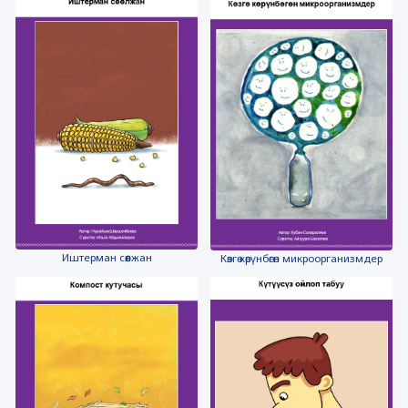
Иштерман сөөлжан
Көзгө көрүнбөгөн микроорганизмдер