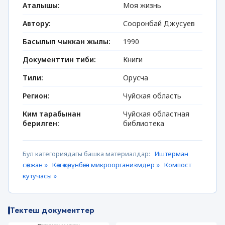
Аталышы:
Моя жизнь
Автору:
Сооронбай Джусуев
Басылып чыккан жылы:
1990
Документтин тиби:
Книги
Тили:
Орусча
Регион:
Чуйская область
Ким тарабынан
Чуйская областная
берилген:
библиотека
Бул категориядагы башка материалдар:
Иштерман
сөөлжан »
Көзгө көрүнбөгөн микроорганизмдер »
Компост
кутучасы »
Тектеш документтер