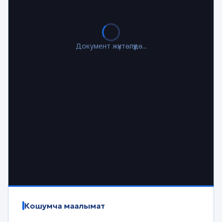
Документ жүктөлүүдө...
Кошумча маалымат