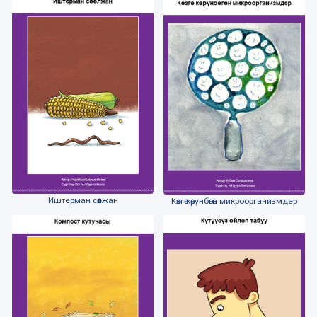
Иштерман сөөлжан
Көзгө көрүнбөгөн микроорганизмдер