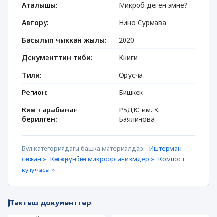
Аталышы:
Микроб деген эмне?
Автору:
Нино Сурмава
Басылып чыккан жылы:
2020
Документтин тиби:
Книги
Тили:
Орусча
Регион:
Бишкек
Ким тарабынан
РБДЮ им. К.
берилген:
Баялинова
Бул категориядагы башка материалдар:
Иштерман
сөөлжан »
Көзгө көрүнбөгөн микроорганизмдер »
Компост
кутучасы »
Тектеш документтер