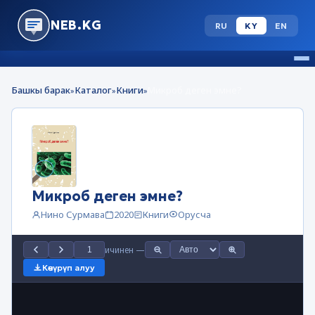
NEB.KG
RU
KY
EN
Башкы барак
Каталог
Книги
Микроб деген эмне?
»
»
»
Микроб деген эмне?
Нино Сурмава
2020
Книги
Орусча
ичинен
—
Көчүрүп алуу