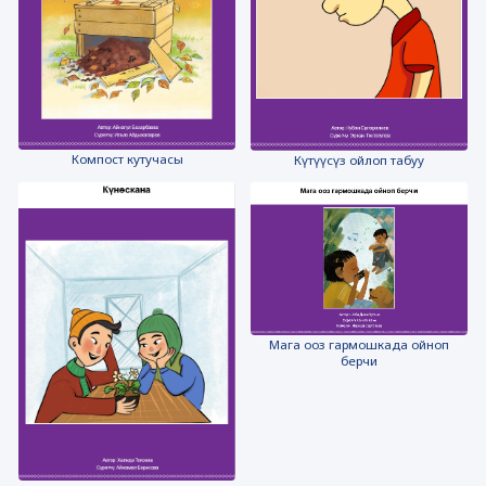
Компост кутучасы
Күтүүсүз ойлоп табуу
Мага ооз гармошкада ойноп
берчи