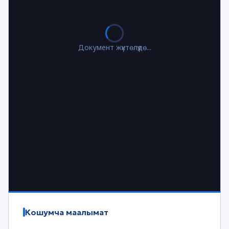
Документ жүктөлүүдө...
Кошумча маалымат