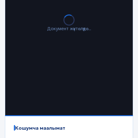
Документ жүктөлүүдө...
Кошумча маалымат