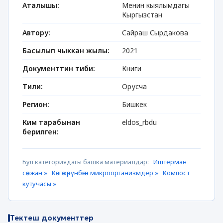
Аталышы:
Менин кыялымдагы
Кыргызстан
Автору:
Сайраш Сырдакова
Басылып чыккан жылы:
2021
Документтин тиби:
Книги
Тили:
Орусча
Регион:
Бишкек
Ким тарабынан
eldos_rbdu
берилген:
Бул категориядагы башка материалдар:
Иштерман
сөөлжан »
Көзгө көрүнбөгөн микроорганизмдер »
Компост
кутучасы »
Тектеш документтер