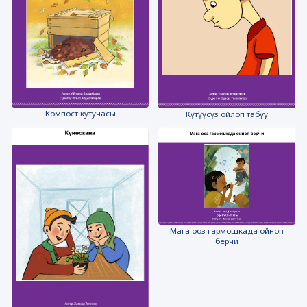
Компост кутучасы
Күтүүсүз ойлоп табуу
Мага ооз гармошкада ойноп
берчи