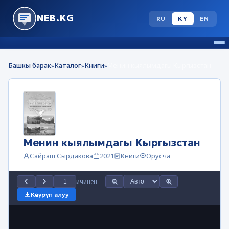
NEB.KG
RU
KY
EN
Башкы барак
Каталог
Книги
Менин кыялымдагы Кыргызстан
»
»
»
Менин кыялымдагы Кыргызстан
Сайраш Сырдакова
2021
Книги
Орусча
ичинен
—
Көчүрүп алуу