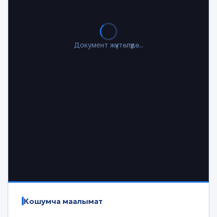
Документ жүктөлүүдө...
Кошумча маалымат