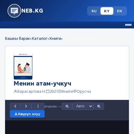
NEB.KG
RU
KY
EN
Башкы барак
Каталог
Книги
Менин атам-учкуч
»
»
»
Менин атам-учкуч
Карасартова Н.
2021
Книги
Орусча
ичинен
—
Көчүрүп алуу