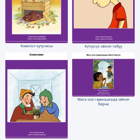
Компост кутучасы
Күтүүсүз ойлоп табуу
Мага ооз гармошкада ойноп
берчи