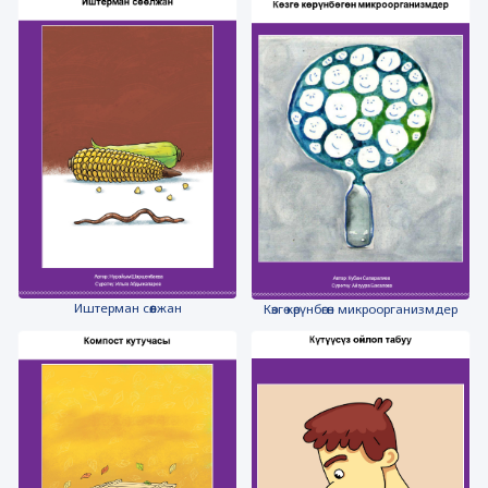
Иштерман сөөлжан
Көзгө көрүнбөгөн микроорганизмдер