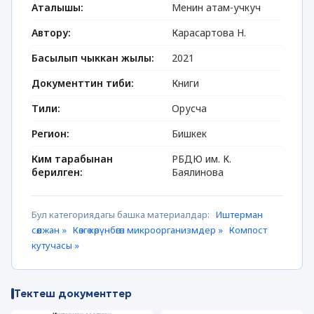
Аталышы:
Менин атам-учкуч
Автору:
Карасартова Н.
Басылып чыккан жылы:
2021
Документтин тиби:
Книги
Тили:
Орусча
Регион:
Бишкек
Ким тарабынан
РБДЮ им. К.
берилген:
Баялинова
Бул категориядагы башка материалдар:
Иштерман
сөөлжан »
Көзгө көрүнбөгөн микроорганизмдер »
Компост
кутучасы »
Тектеш документтер