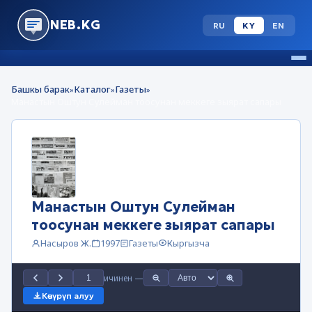
NEB.KG
RU
KY
EN
Башкы барак
Каталог
Газеты
»
»
»
Манастын Оштун Сулейман тоосунан меккеге зыярат сапары
Манастын Оштун Сулейман
тоосунан меккеге зыярат сапары
Насыров Ж.
1997
Газеты
Кыргызча
ичинен
—
Көчүрүп алуу