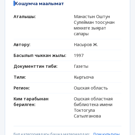
Кошумча маалымат
Аталышы:
Манастын Оштун
Сулейман тоосунан
меккеге зыярат
сапары
Автору:
Насыров Ж.
Басылып чыккан жылы:
1997
Документтин тиби:
Газеты
Тили:
Кыргызча
Регион:
Ошская область
Ким тарабынан
Ошская областная
берилген:
библиотека имени
Токтогула
Сатылганова
Бул категориядагы башка материалдар:
Дом культуры