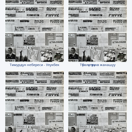
Тимурдун небереси - Улукбек
Түбөлүктүүлүккө жанашуу