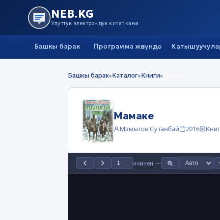
NEB.KG
Улуттук электрондук китепкана
Башкы барак
Программа жөнүндө
Катышуучула
Башкы барак
Каталог
Книги
Мамаке
»
»
»
Мамаке
Мамытов Сутанбай
2016
Кни
ичинен
—