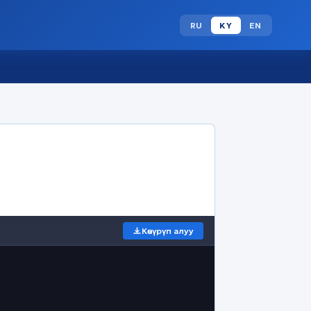
RU
KY
EN
Көчүрүп алуу