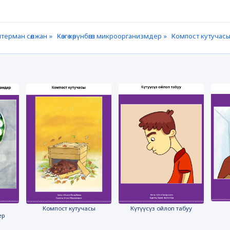
терман сөөлжан »
Көзгө көрүнбөгөн микроорганизмдер »
Компост кутучасы
Компост кутучасы
Күтүүсүз ойлоп табуу
ер