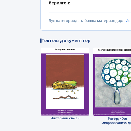
берилген:
Бул категориядагы башка материалдар:
Иш
Тектеш документтер
Иштерман сөөлжан
Көзгө көрүнбөгөн
микроорганизмд