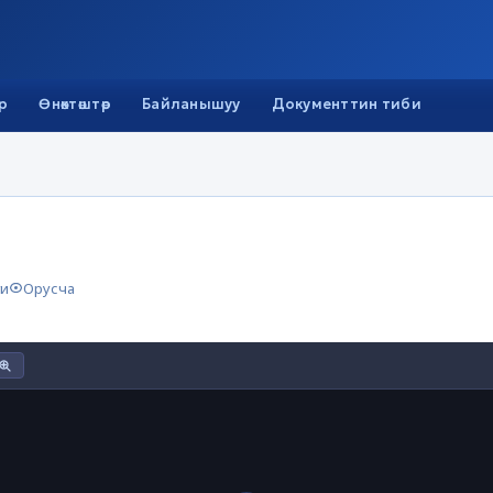
р
Өнөктөштөр
Байланышуу
Документтин тиби
ги
Орусча