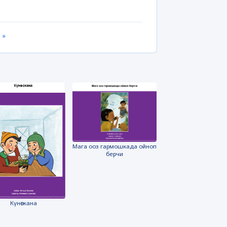
 »
Мага ооз гармошкада ойноп
берчи
Күнөскана