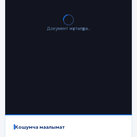
Документ жүктөлүүдө...
Кошумча маалымат