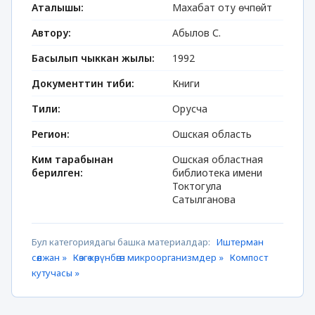
Аталышы:
Махабат оту өчпөйт
Автору:
Абылов С.
Басылып чыккан жылы:
1992
Документтин тиби:
Книги
Тили:
Орусча
Регион:
Ошская область
Ким тарабынан
Ошская областная
берилген:
библиотека имени
Токтогула
Сатылганова
Бул категориядагы башка материалдар:
Иштерман
сөөлжан »
Көзгө көрүнбөгөн микроорганизмдер »
Компост
кутучасы »