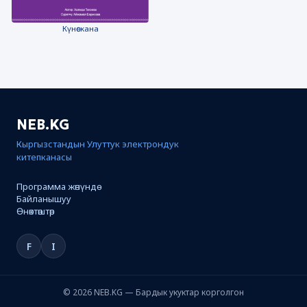
Күнөскана
NEB.KG
Кыргызстандын Улуттук электрондук
китепканасы
Программа жөнүндө
Байланышуу
Өнөктөштөр
F
I
© 2026 NEB.KG — Бардык укуктар корголгон