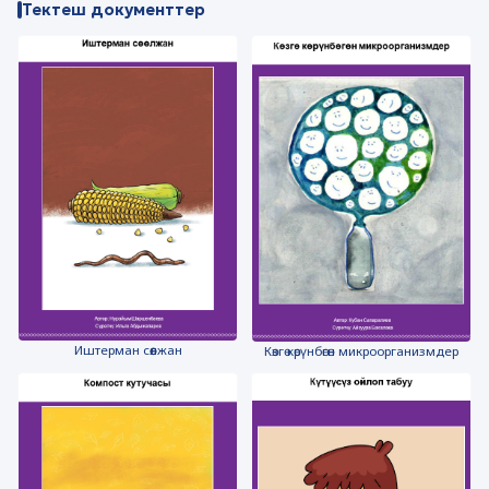
Тектеш документтер
Иштерман сөөлжан
Көзгө көрүнбөгөн микроорганизмдер