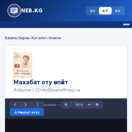
NEB.KG
RU
KY
EN
Башкы барак
Каталог
Книги
Махабат оту өчпөйт
»
»
»
Махабат оту өчпөйт
Абылов С.
1992
Книги
Орусча
ичинен
—
Көчүрүп алуу