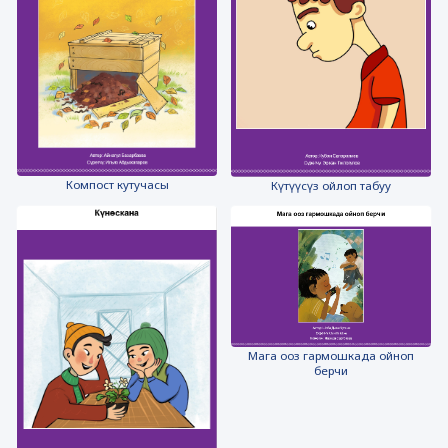
Компост кутучасы
Күтүүсүз ойлоп табуу
Мага ооз гармошкада ойноп
берчи