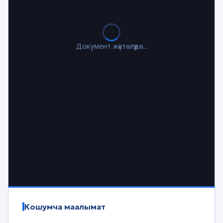
Документ жүктөлүүдө...
Кошумча маалымат