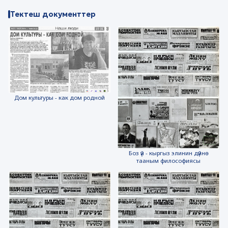
Тектеш документтер
Дом культуры - как дом родной
Боз үй - кыргыз элинин дүйнө
тааным философиясы