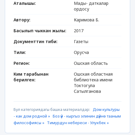
Аталышы:
Мады- даткалар
ордосу
Автору:
Каримова Б.
Басылып чыккан жылы:
2017
Документтин тиби:
Газеты
Тили:
Орусча
Регион:
Ошская область
Ким тарабынан
Ошская областная
берилген:
библиотека имени
Токтогула
Сатылганова
Бул категориядагы башка материалдар:
Дом культуры
- как дом родной »
Боз үй - кыргыз элинин дүйнө тааным
философиясы »
Тимурдун небереси - Улукбек »