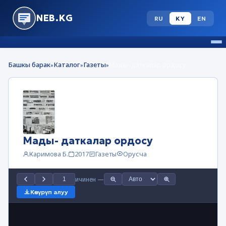
NEB.KG
RU
KY
EN
Башкы барак
Каталог
Газеты
Мады- даткалар ордосу
»
»
»
Мады- даткалар ордосу
Каримова Б.
2017
Газеты
Орусча
ичинен
—
Көчүрүп алуу