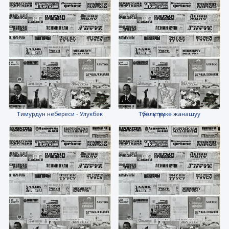
Тимурдун небереси - Улукбек
Түбөлүктүүлүккө жанашуу