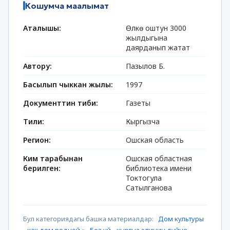
Кошумча маалымат
Аталышы:
Өлкө оштун 3000
жылдыгына
даярданып жатат
Автору:
Пазылов Б.
Басылып чыккан жылы:
1997
Документтин тиби:
Газеты
Тили:
Кыргызча
Регион:
Ошская область
Ким тарабынан
Ошская областная
берилген:
библиотека имени
Токтогула
Сатылганова
Бул категориядагы башка материалдар:
Дом культуры