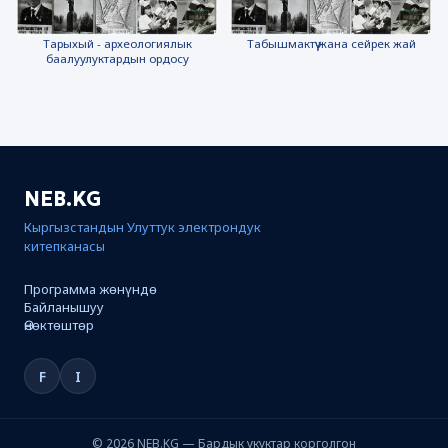
Тарыхый - археологиялык
Табышмактүү жана сейрек жай
баалуулуктардын ордосу
NEB.KG
Кыргызстандын Улуттук электрондук
китепканасы
Программа жөнүндө
Байланышуу
Өнөктөштөр
F
I
© 2026 NEB.KG — Бардык укуктар корголгон