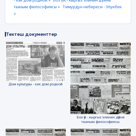
- как дом родной »
Боз үй - кыргыз элинин дүйнө
тааным философиясы »
Тимурдун небереси - Улукбек
»
Тектеш документтер
Дом культуры - как дом родной
Боз үй - кыргыз элинин дүйнө
тааным философиясы