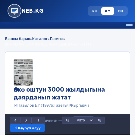
NEB.KG
RU
KY
EN
Башкы барак
Каталог
Газеты
»
»
»
Өлкө оштун 3000 жылдыгына даярданып жатат
Өлкө оштун 3000 жылдыгына
даярданып жатат
Пазылов Б.
1997
Газеты
Кыргызча
ичинен
—
Көчүрүп алуу