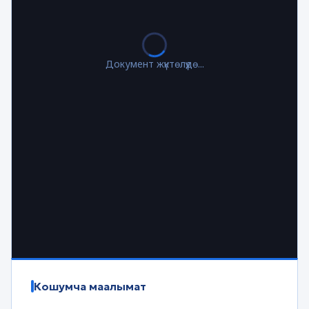
Документ жүктөлүүдө...
Кошумча маалымат