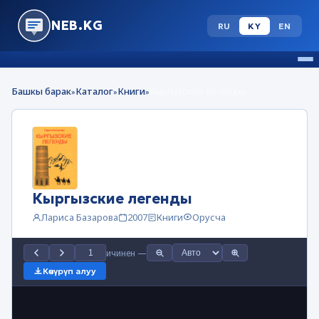
NEB.KG
RU
KY
EN
Башкы барак
Каталог
Книги
Кыргызские легенды
»
»
»
Кыргызские легенды
Лариса Базарова
2007
Книги
Орусча
ичинен
—
Көчүрүп алуу