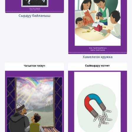
Сырдуу байланыш
Хамелеон кружка