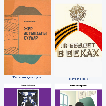
Жер асытндагы суулар
Пребудет в веках