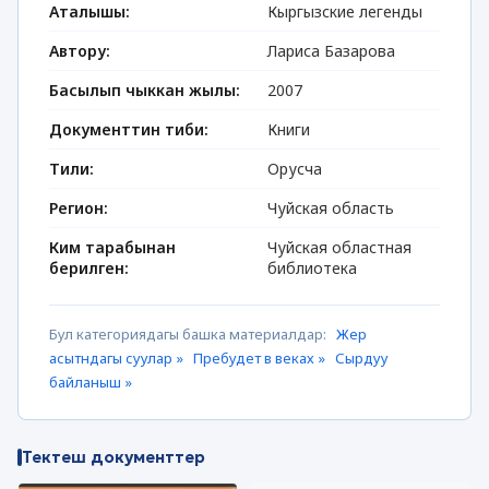
Аталышы:
Кыргызские легенды
Автору:
Лариса Базарова
Басылып чыккан жылы:
2007
Документтин тиби:
Книги
Тили:
Орусча
Регион:
Чуйская область
Ким тарабынан
Чуйская областная
берилген:
библиотека
Бул категориядагы башка материалдар:
Жер
асытндагы суулар »
Пребудет в веках »
Сырдуу
байланыш »
Тектеш документтер