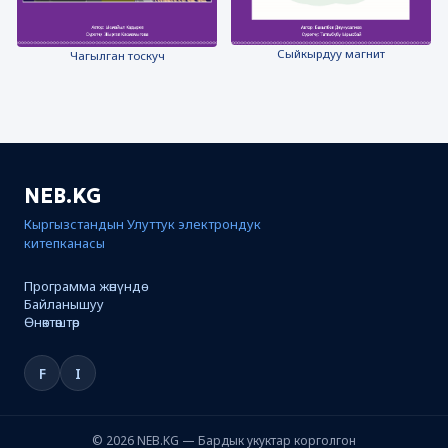
Сыйкырдуу магнит
Чагылган тоскуч
NEB.KG
Кыргызстандын Улуттук электрондук
китепканасы
Программа жөнүндө
Байланышуу
Өнөктөштөр
F
I
© 2026 NEB.KG — Бардык укуктар корголгон