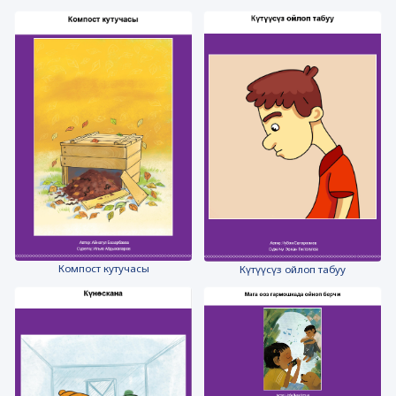
Компост кутучасы
Күтүүсүз ойлоп табуу