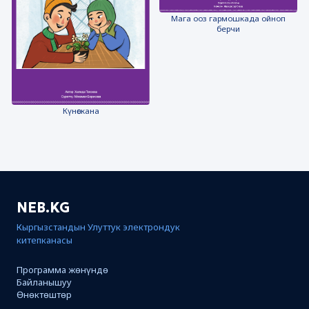
Мага ооз гармошкада ойноп
берчи
Күнөскана
NEB.KG
Кыргызстандын Улуттук электрондук
китепканасы
Программа жөнүндө
Байланышуу
Өнөктөштөр