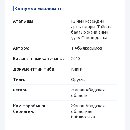
Кошумча маалымат
Аталышы:
Кыйын кезеңдин
арстандары: Тайлак
баатыр жана анын
уулу Осмон датка
Автору:
Т.Абылкасымов
Басылып чыккан жылы:
2013
Документтин тиби:
Книги
Тили:
Орусча
Регион:
Жалал-Абадская
область
Ким тарабынан
Жалал-Абадская
берилген:
областная
библиотека