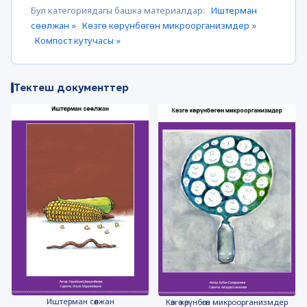
Бул категориядагы башка материалдар:
Иштерман
сөөлжан »
Көзгө көрүнбөгөн микроорганизмдер »
Компост кутучасы »
Тектеш документтер
Иштерман сөөлжан
Көзгө көрүнбөгөн микроорганизмдер