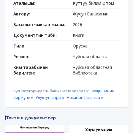
Аталышы:
Куттуу билим 2 том
Автору:
Жусуп Баласагын
Басылып чыккан жылы:
2016
Документтин тиби:
Книги
Тили:
Орусча
Регион:
Чуйская область
Ким тарабынан
Чуйская областная
берилген:
библиотека
Бул категориядагы башка материалдар:
Чоң кишинин
бир күнү »
Улуктун сыры »
Никанын бактысы »
Тектеш документтер