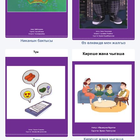
Никанын бактысы
Өз өлкөмдө мен жалгыз
Киреше жана чыгаша
Түш