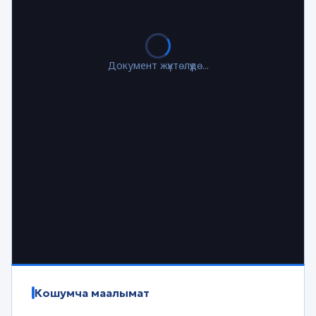
Документ жүктөлүүдө...
Кошумча маалымат