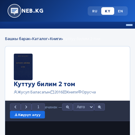
NEB.KG
RU
KY
EN
Башкы барак
Каталог
Книги
Куттуу билим 2 том
»
»
»
Куттуу билим 2 том
Жусуп Баласагын
2016
Книги
Орусча
ичинен
—
Көчүрүп алуу