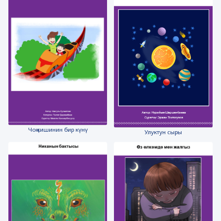
Чоң кишинин бир күнү
Улуктун сыры