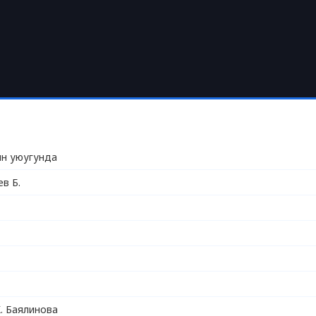
н уюугунда
в Б.
. Баялинова