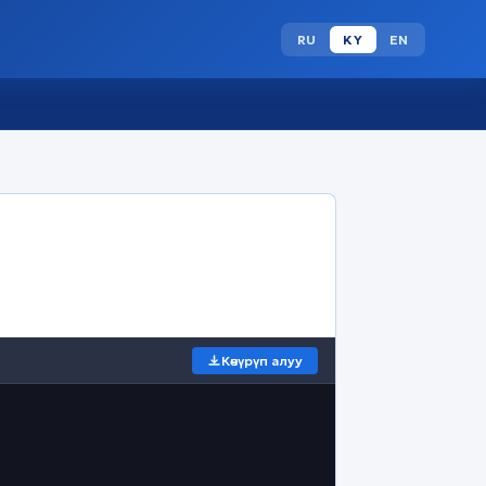
RU
KY
EN
Көчүрүп алуу