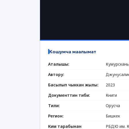
Кошумча маалымат
Аталышы:
Кумурсканы
Автору:
Джунусалие
Басылып чыккан жылы:
2023
Документтин тиби:
Книги
Тили:
Орусча
Регион:
Бишкек
Ким тарабынан
РБДЮ им. К