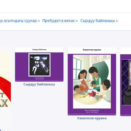
р асытндагы суулар »
Пребудет в веках »
Сырдуу байланыш »
Сырдуу байланыш
Хамелеон кружка
х