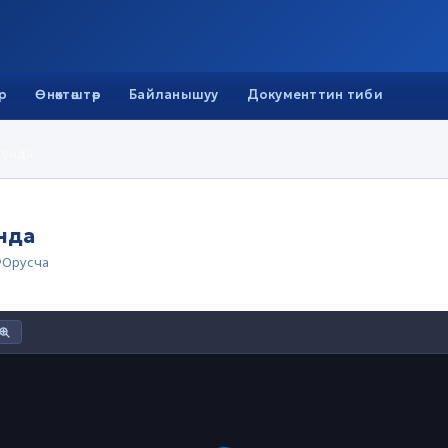
р
Өнөктөштөр
Байланышуу
Документтин тиби
гунда
нда
Орусча