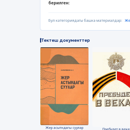
берилген:
Бул категориядагы башка материалдар:
Же
Тектеш документтер
Жер асытндагы суулар
Пребудет в века