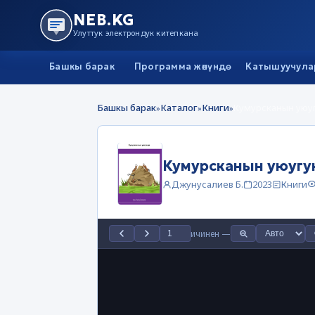
NEB.KG
Улуттук электрондук китепкана
Башкы барак
Программа жөнүндө
Катышуучула
Башкы барак
Каталог
Книги
Кумурсканын уюу
»
»
»
Кумурсканын уюугу
Джунусалиев Б.
2023
Книги
ичинен
—