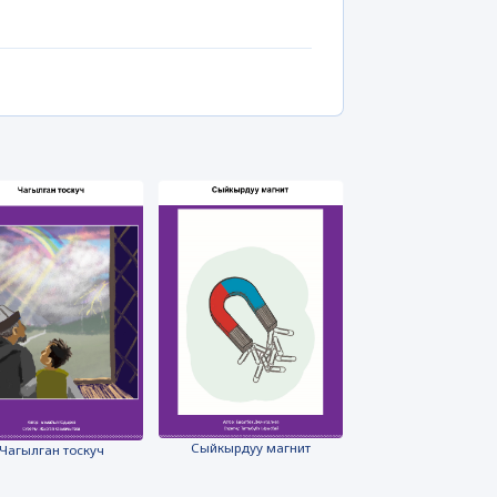
Сыйкырдуу магнит
Чагылган тоскуч