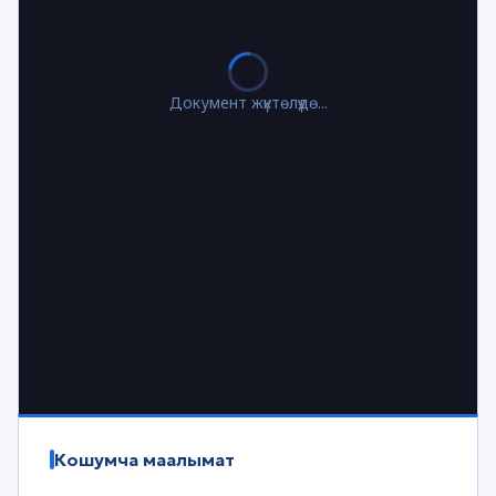
Документ жүктөлүүдө...
Кошумча маалымат