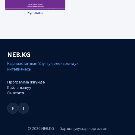
Күнөскана
NEB.KG
Кыргызстандын Улуттук электрондук
китепканасы
Программа жөнүндө
Байланышуу
Өнөктөштөр
F
I
© 2026 NEB.KG — Бардык укуктар корголгон