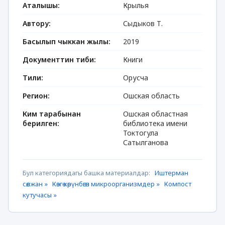
Аталышы:
Крылья
Автору:
Сыдыков Т.
Басылып чыккан жылы:
2019
Документтин тиби:
Книги
Тили:
Орусча
Регион:
Ошская область
Ким тарабынан
Ошская областная
берилген:
библиотека имени
Токтогула
Сатылганова
Бул категориядагы башка материалдар:
Иштерман
сөөлжан »
Көзгө көрүнбөгөн микроорганизмдер »
Компост
кутучасы »