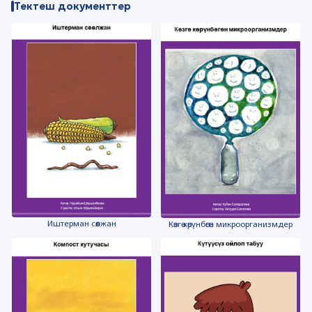
Тектеш документтер
Иштерман сөөлжан
Көзгө көрүнбөгөн микроорганизмдер