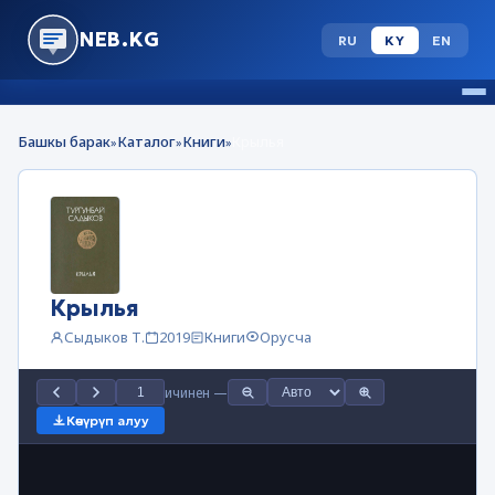
NEB.KG
RU
KY
EN
Башкы барак
Каталог
Книги
Крылья
»
»
»
Крылья
Сыдыков Т.
2019
Книги
Орусча
ичинен
—
Көчүрүп алуу