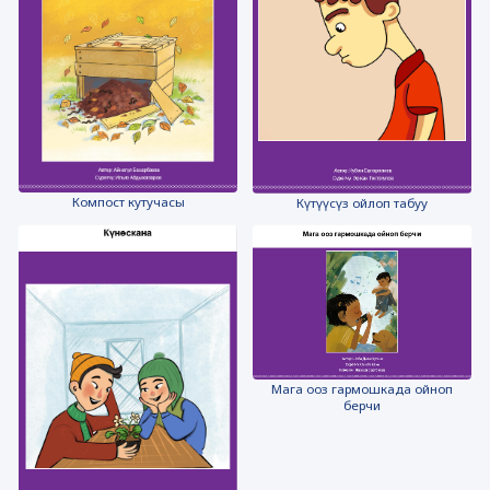
Компост кутучасы
Күтүүсүз ойлоп табуу
Мага ооз гармошкада ойноп
берчи