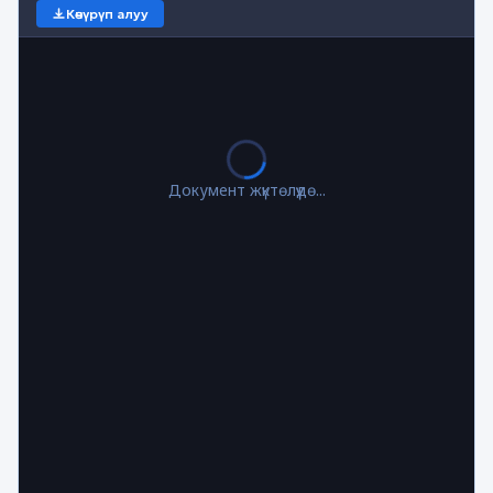
Көчүрүп алуу
Документ жүктөлүүдө...