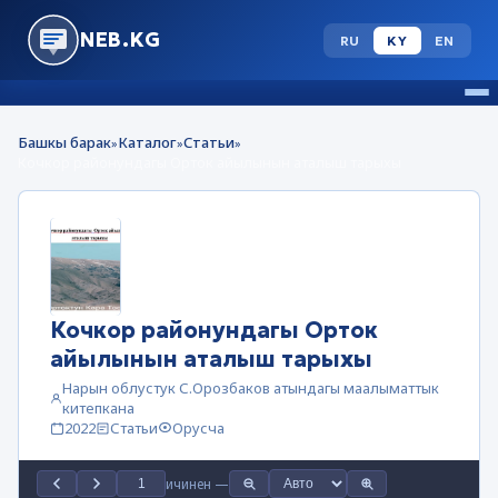
NEB.KG
RU
KY
EN
Башкы барак
Каталог
Статьи
»
»
»
Кочкор районундагы Орток айылынын аталыш тарыхы
Кочкор районундагы Орток
айылынын аталыш тарыхы
Нарын облустук С.Орозбаков атындагы маалыматтык
китепкана
2022
Статьи
Орусча
ичинен
—