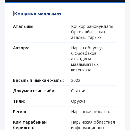
Кошумча маалымат
Аталышы:
Кочкор районундагы
Орток айылынын
аталыш тарыхы
Автору:
Нарын облустук
С.Орозбаков
атындагы
маалыматтык
китепкана
Басылып чыккан жылы:
2022
Документтин тиби:
Статьи
Тили:
Орусча
Регион:
Нарынская область
Ким тарабынан
Нарынская областная
берилген:
информационно -