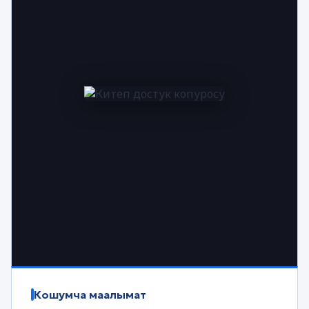
Кошумча маалымат