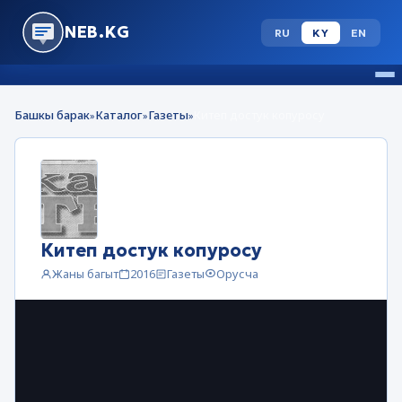
NEB.KG
RU
KY
EN
Башкы барак
Каталог
Газеты
Китеп достук копуросу
»
»
»
Китеп достук копуросу
Жаны багыт
2016
Газеты
Орусча