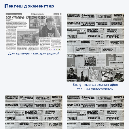
Тектеш документтер
Дом культуры - как дом родной
Боз үй - кыргыз элинин дүйнө
тааным философиясы