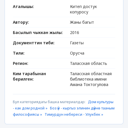
Аталышы:
Китеп достук
копуросу
Автору:
Жаны багыт
Басылып чыккан жылы:
2016
Документтин тиби:
Газеты
Тили:
Орусча
Регион:
Таласская область
Ким тарабынан
Таласская областная
берилген:
библиотека имени
Амана Токтогулова
Бул категориядагы башка материалдар:
Дом культуры
- как дом родной »
Боз үй - кыргыз элинин дүйнө тааным
философиясы »
Тимурдун небереси - Улукбек »