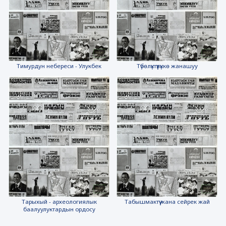
Тимурдун небереси - Улукбек
Түбөлүктүүлүккө жанашуу
Тарыхый - археологиялык
Табышмактүү жана сейрек жай
баалуулуктардын ордосу