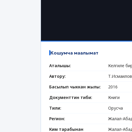
Кошумча маалымат
Аталышы:
Келгиле бирг
Автору:
Т.Исмаилов
Басылып чыккан жылы:
2016
Документтин тиби:
Книги
Тили:
Орусча
Регион:
Жалал-Абад
Ким тарабынан
Жалал-Абад