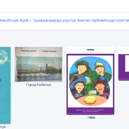
йны Иссык-Куля »
Граждандарды укуктук жактан тарбиялоодо конст
Город Рыбачье
Чөбөгө
ктук