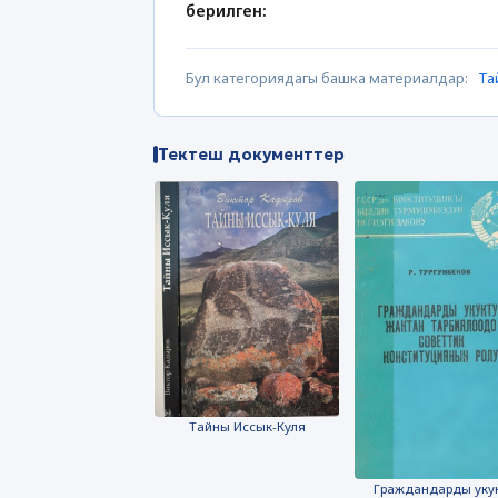
берилген:
Бул категориядагы башка материалдар:
Та
Тектеш документтер
Тайны Иссык-Куля
Граждандарды уку