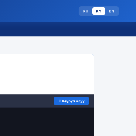
RU
KY
EN
Көчүрүп алуу