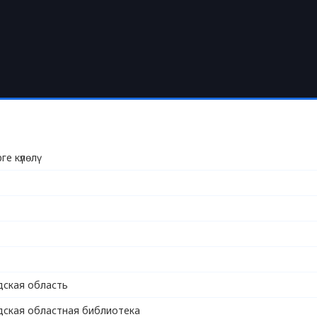
е күлөлү
ская область
ская областная библиотека