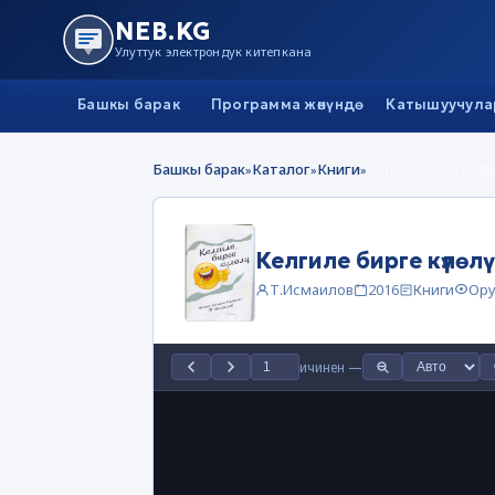
NEB.KG
Улуттук электрондук китепкана
Башкы барак
Программа жөнүндө
Катышуучула
Башкы барак
Каталог
Книги
Келгиле бирге күлө
»
»
»
Келгиле бирге күлөлү
Т.Исмаилов
2016
Книги
Ору
ичинен
—