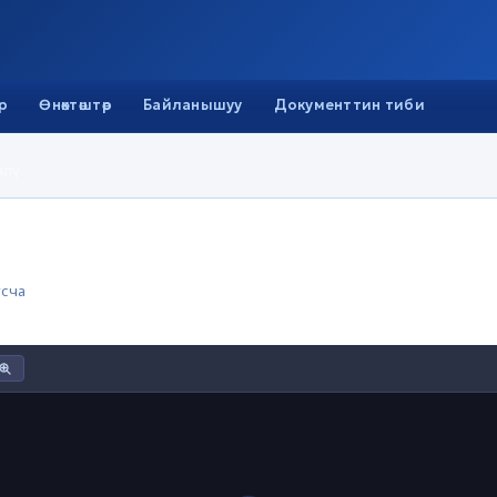
р
Өнөктөштөр
Байланышуу
Документтин тиби
лү
сча