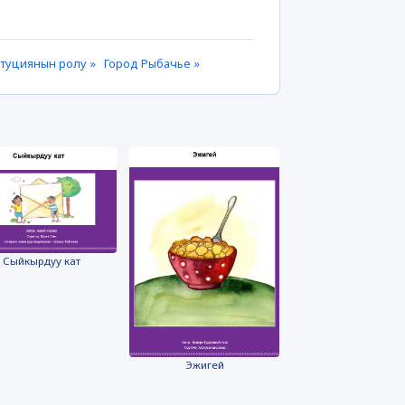
итуциянын ролу »
Город Рыбачье »
Сыйкырдуу кат
Эжигей