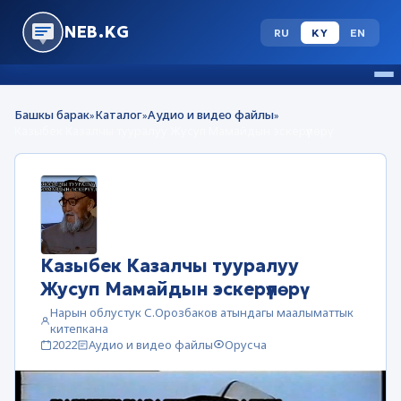
NEB.KG
RU
KY
EN
Башкы барак
Каталог
Аудио и видео файлы
»
»
»
Казыбек Казалчы тууралуу Жусуп Мамайдын эскерүүлөрү
Казыбек Казалчы тууралуу
Жусуп Мамайдын эскерүүлөрү
Нарын облустук С.Орозбаков атындагы маалыматтык
китепкана
2022
Аудио и видео файлы
Орусча