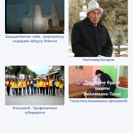
Шырдакбектин чеби - жергиликтүү
элдердин айтуусу боюнча
Чынтемир Аскаров
Таластагы Билимкана (флешмоб)
Флешмоб - Профилактика
туберкулеза