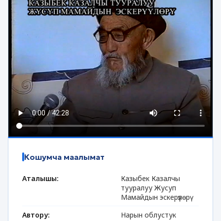
Кошумча маалымат
Аталышы:
Казыбек Казалчы
тууралуу Жусуп
Мамайдын эскерүүлөрү
Автору:
Нарын облустук