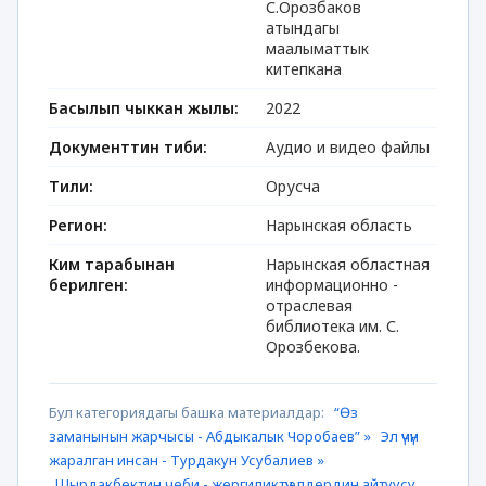
С.Орозбаков
атындагы
маалыматтык
китепкана
Басылып чыккан жылы:
2022
Документтин тиби:
Аудио и видео файлы
Тили:
Орусча
Регион:
Нарынская область
Ким тарабынан
Нарынская областная
берилген:
информационно -
отраслевая
библиотека им. С.
Орозбекова.
Бул категориядагы башка материалдар:
“Ѳз
заманынын жарчысы - Абдыкалык Чоробаев” »
Эл үчүн
жаралган инсан - Турдакун Усубалиев »
Шырдакбектин чеби - жергиликтүү элдердин айтуусу