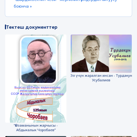
боюнча »
Тектеш документтер
Эл үчүн жаралган инсан - Турдакун
Усубалиев
“Ѳз заманынын жарчысы -
Абдыкалык Чоробаев”