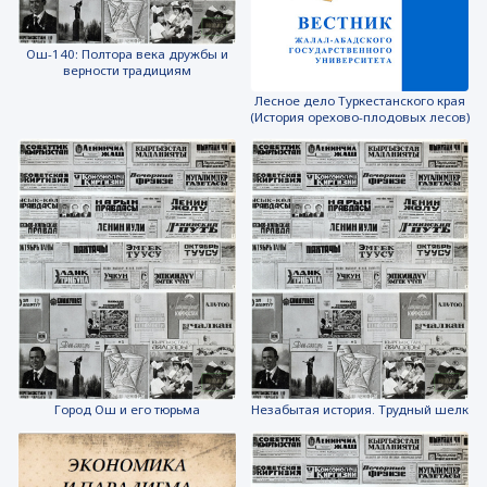
Ош-140: Полтора века дружбы и
верности традициям
Лесное дело Туркестанского края
(История орехово-плодовых лесов)
Город Ош и его тюрьма
Незабытая история. Трудный шелк