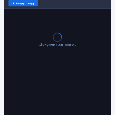
Көчүрүп алуу
Документ жүктөлүүдө...