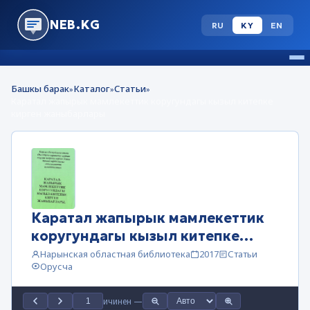
NEB.KG
RU
KY
EN
Башкы барак
Каталог
Статьи
»
»
»
Каратал жапырык мамлекеттик коругундагы кызыл китепке
кирген жаныбарлары
Каратал жапырык мамлекеттик
коругундагы кызыл китепке
кирген жаныбарлары
Нарынская областная библиотека
2017
Статьи
Орусча
ичинен
—