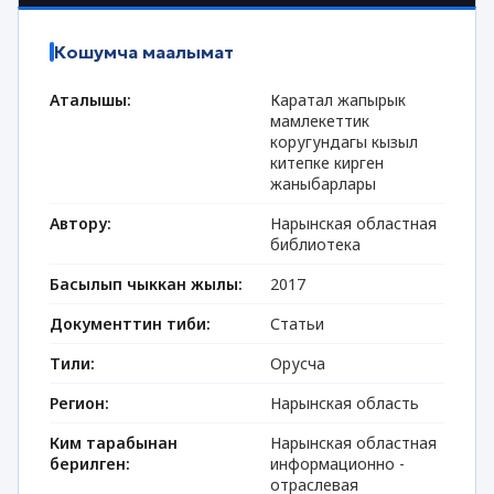
Кошумча маалымат
Аталышы:
Каратал жапырык
мамлекеттик
коругундагы кызыл
китепке кирген
жаныбарлары
Автору:
Нарынская областная
библиотека
Басылып чыккан жылы:
2017
Документтин тиби:
Статьи
Тили:
Орусча
Регион:
Нарынская область
Ким тарабынан
Нарынская областная
берилген:
информационно -
отраслевая