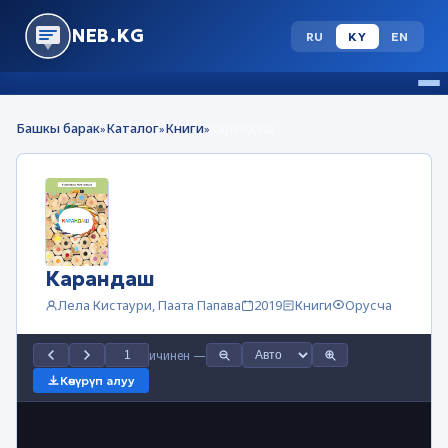
NEB.KG
RU
KY
EN
Башкы барак
Каталог
Книги
Карандаш
»
»
»
Карандаш
Лела Кистаури, Паата Папава
2019
Книги
Орусча
ичинен
—
Көчүрүп алуу