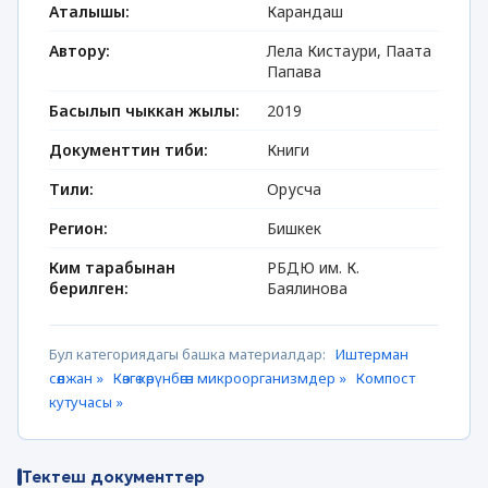
Аталышы:
Карандаш
Автору:
Лела Кистаури, Паата
Папава
Басылып чыккан жылы:
2019
Документтин тиби:
Книги
Тили:
Орусча
Регион:
Бишкек
Ким тарабынан
РБДЮ им. К.
берилген:
Баялинова
Бул категориядагы башка материалдар:
Иштерман
сөөлжан »
Көзгө көрүнбөгөн микроорганизмдер »
Компост
кутучасы »
Тектеш документтер