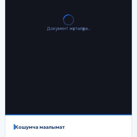
Документ жүктөлүүдө...
Кошумча маалымат