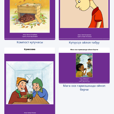
Компост кутучасы
Күтүүсүз ойлоп табуу
Мага ооз гармошкада ойноп
берчи