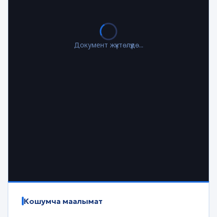
Документ жүктөлүүдө...
Кошумча маалымат