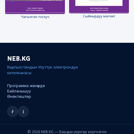
Сыйкырдуу магнит
Чагылган тоскуч
NEB.KG
Кыргызстандын Улуттук электрондук
китепканасы
Программа жөнүндө
Байланышуу
Өнөктөштөр
F
I
© 2026 NEB.KG — Бардык укуктар корголгон