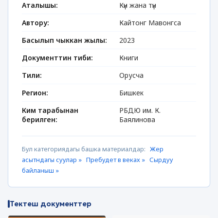
Аталышы:
Күн жана түн
Автору:
Кайтонг Мавонгса
Басылып чыккан жылы:
2023
Документтин тиби:
Книги
Тили:
Орусча
Регион:
Бишкек
Ким тарабынан
РБДЮ им. К.
берилген:
Баялинова
Бул категориядагы башка материалдар:
Жер
асытндагы суулар »
Пребудет в веках »
Сырдуу
байланыш »
Тектеш документтер