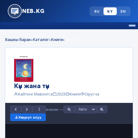
NEB.KG
RU
KY
EN
Башкы барак
Каталог
Книги
Күн жана түн
»
»
»
Күн жана түн
Кайтонг Мавонгса
2023
Книги
Орусча
ичинен
—
Көчүрүп алуу