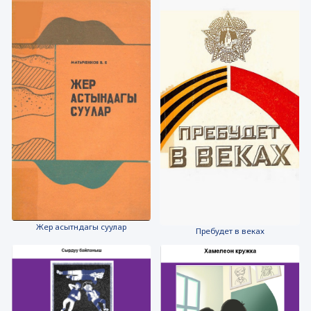
Жер асытндагы суулар
Пребудет в веках