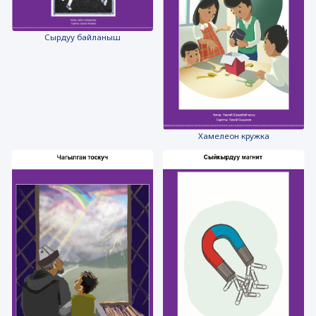
Сырдуу байланыш
Хамелеон кружка