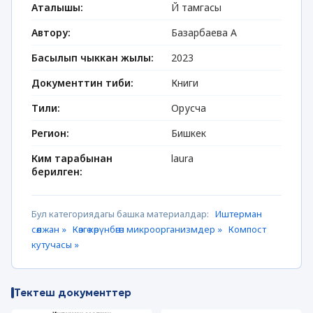
Аталышы:
Й тамгасы
Автору:
Базарбаева А
Басылып чыккан жылы:
2023
Документтин тиби:
Книги
Тили:
Орусча
Регион:
Бишкек
Ким тарабынан
laura
берилген:
Бул категориядагы башка материалдар:
Иштерман
сөөлжан »
Көзгө көрүнбөгөн микроорганизмдер »
Компост
кутучасы »
Тектеш документтер