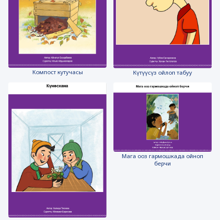
Компост кутучасы
Күтүүсүз ойлоп табуу
Мага ооз гармошкада ойноп
берчи