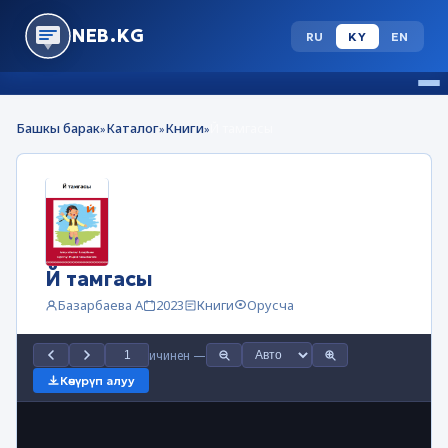
NEB.KG
RU
KY
EN
Башкы барак
Каталог
Книги
Й тамгасы
»
»
»
Й тамгасы
Базарбаева А
2023
Книги
Орусча
ичинен
—
Көчүрүп алуу