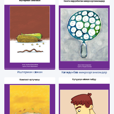
Иштерман сөөлжан
Көзгө көрүнбөгөн микроорганизмдер