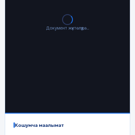
Документ жүктөлүүдө...
Кошумча маалымат