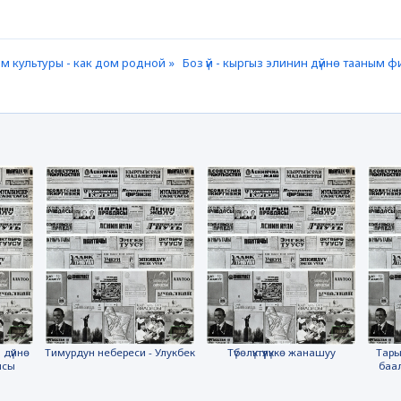
м культуры - как дом родной »
Боз үй - кыргыз элинин дүйнө тааным
 дүйнө
Тимурдун небереси - Улукбек
Түбөлүктүүлүккө жанашуу
Тары
ясы
баа