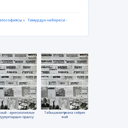
 философиясы »
Тимурдун небереси -
хый - археологиялык
Табышмактүү жана сейрек
луулуктардын ордосу
жай