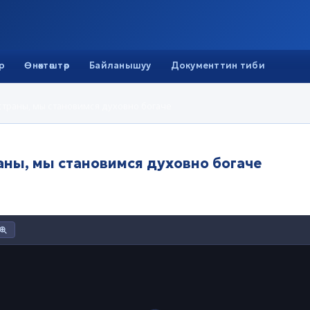
р
Өнөктөштөр
Байланышуу
Документтин тиби
страны, мы становимся духовно богаче
Изучая историю страны, мы становимся духовно богаче