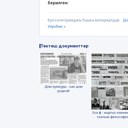
берилген:
Бул категориядагы башка материалдар:
До
Улукбек »
Тектеш документтер
Дом культуры - как дом
родной
Боз үй - кыргыз элинин
тааным философи