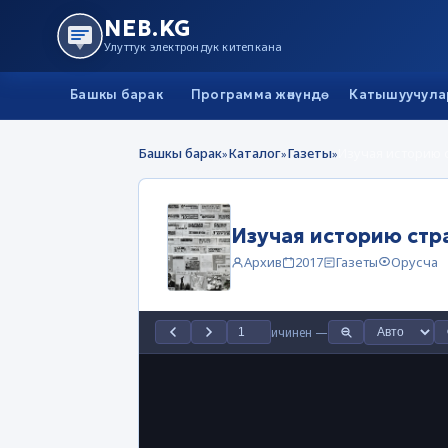
NEB.KG
Улуттук электрондук китепкана
Башкы барак
Программа жөнүндө
Катышуучула
Башкы барак
Каталог
Газеты
Изучая историю 
»
»
»
Архив
2017
Газеты
Орусча
ичинен
—