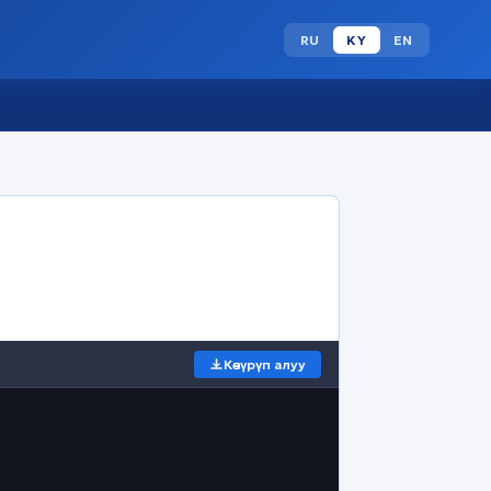
RU
KY
EN
Көчүрүп алуу