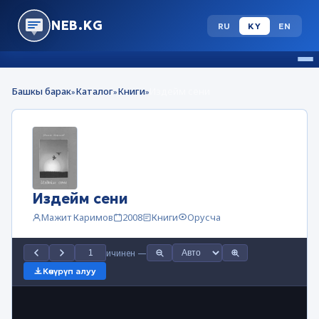
NEB.KG
RU
KY
EN
Башкы барак
Каталог
Книги
Издейм сени
»
»
»
Издейм сени
Мажит Каримов
2008
Книги
Орусча
ичинен
—
Көчүрүп алуу