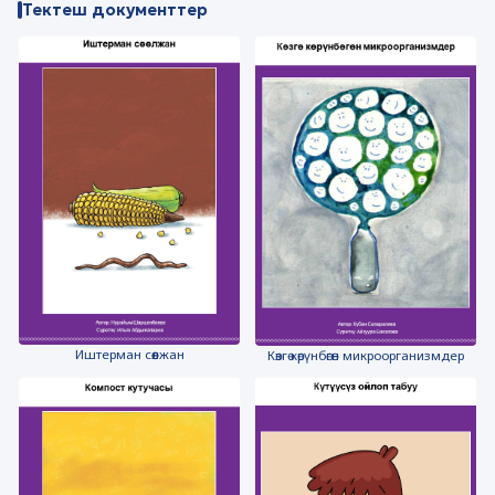
Тектеш документтер
Иштерман сөөлжан
Көзгө көрүнбөгөн микроорганизмдер