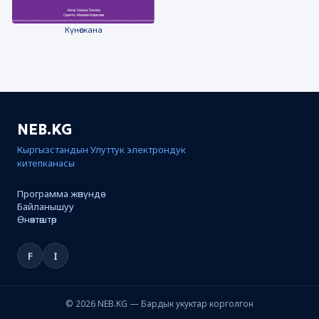
Күнөскана
NEB.KG
Кыргызстандын Улуттук электрондук
китепканасы
Программа жөнүндө
Байланышуу
Өнөктөштөр
F
I
© 2026 NEB.KG — Бардык укуктар корголгон