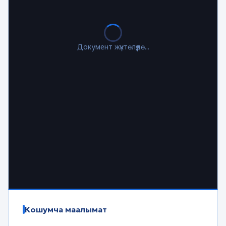
Документ жүктөлүүдө...
Кошумча маалымат