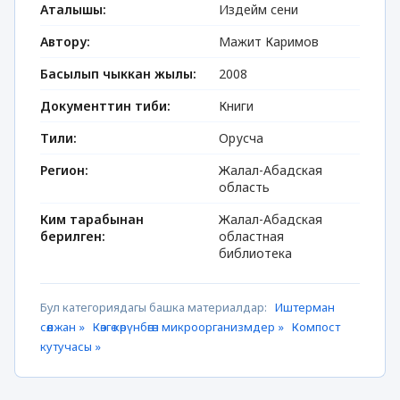
Аталышы:
Издейм сени
Автору:
Мажит Каримов
Басылып чыккан жылы:
2008
Документтин тиби:
Книги
Тили:
Орусча
Регион:
Жалал-Абадская
область
Ким тарабынан
Жалал-Абадская
берилген:
областная
библиотека
Бул категориядагы башка материалдар:
Иштерман
сөөлжан »
Көзгө көрүнбөгөн микроорганизмдер »
Компост
кутучасы »