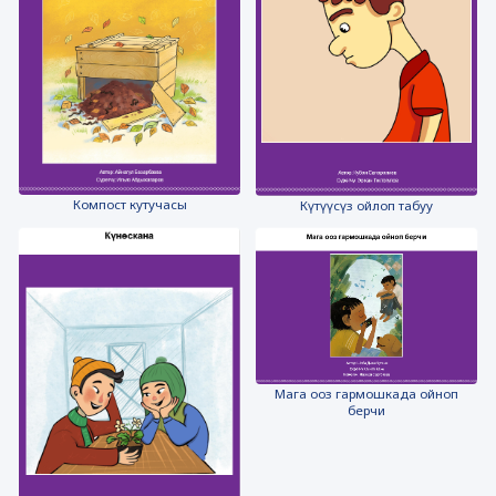
Компост кутучасы
Күтүүсүз ойлоп табуу
Мага ооз гармошкада ойноп
берчи