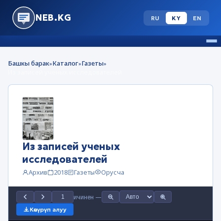
NEB.KG
RU
KY
EN
Башкы барак
Каталог
Газеты
»
»
»
Из записей ученых исследователей
Из записей ученых
исследователей
Архив
2018
Газеты
Орусча
ичинен
—
Көчүрүп алуу