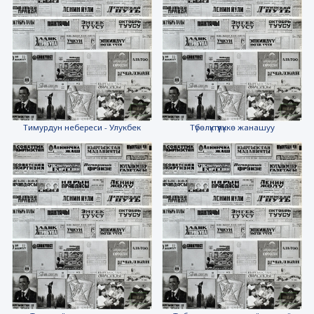
Тимурдун небереси - Улукбек
Түбөлүктүүлүккө жанашуу