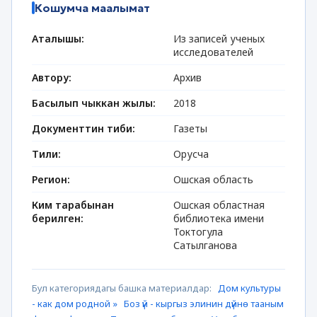
Кошумча маалымат
Аталышы:
Из записей ученых
исследователей
Автору:
Архив
Басылып чыккан жылы:
2018
Документтин тиби:
Газеты
Тили:
Орусча
Регион:
Ошская область
Ким тарабынан
Ошская областная
берилген:
библиотека имени
Токтогула
Сатылганова
Бул категориядагы башка материалдар:
Дом культуры
- как дом родной »
Боз үй - кыргыз элинин дүйнө тааным