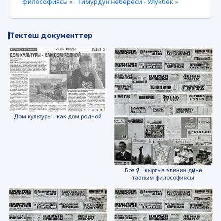
философиясы »
Тимурдун небереси - Улукбек »
Тектеш документтер
Дом культуры - как дом родной
Боз үй - кыргыз элинин дүйнө
тааным философиясы