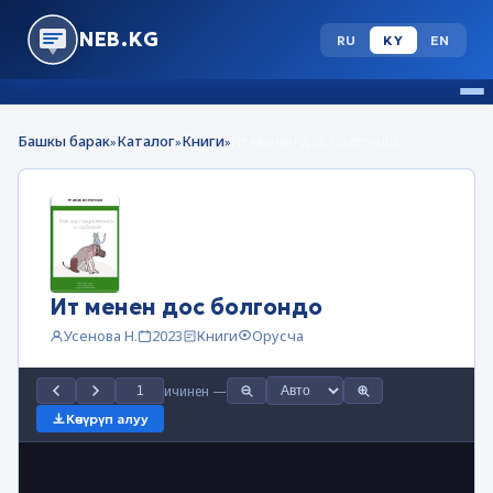
NEB.KG
RU
KY
EN
Башкы барак
Каталог
Книги
Ит менен дос болгондо
»
»
»
Ит менен дос болгондо
Усенова Н.
2023
Книги
Орусча
ичинен
—
Көчүрүп алуу