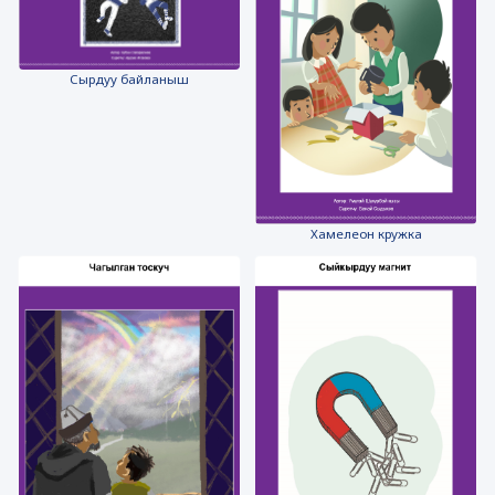
Сырдуу байланыш
Хамелеон кружка