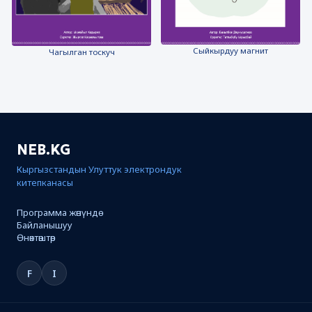
Сыйкырдуу магнит
Чагылган тоскуч
NEB.KG
Кыргызстандын Улуттук электрондук
китепканасы
Программа жөнүндө
Байланышуу
Өнөктөштөр
F
I