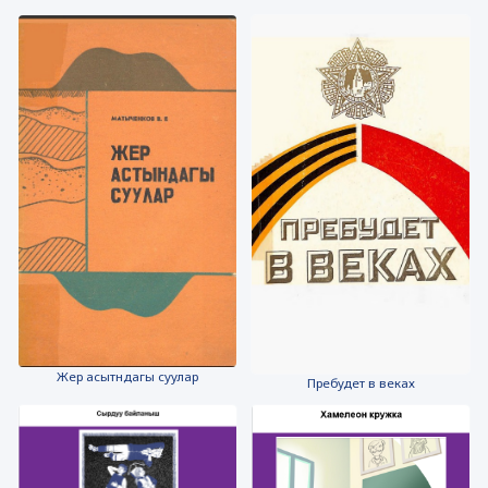
Жер асытндагы суулар
Пребудет в веках