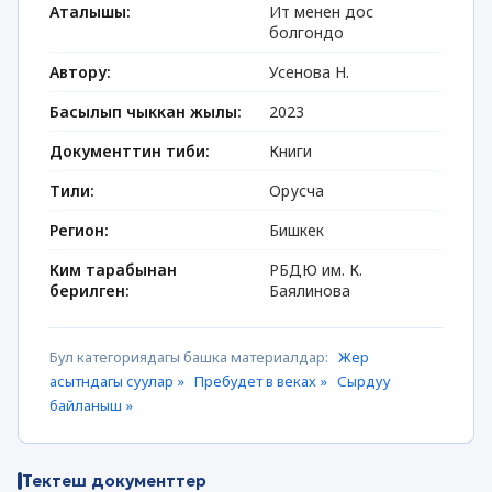
Аталышы:
Ит менен дос
болгондо
Автору:
Усенова Н.
Басылып чыккан жылы:
2023
Документтин тиби:
Книги
Тили:
Орусча
Регион:
Бишкек
Ким тарабынан
РБДЮ им. К.
берилген:
Баялинова
Бул категориядагы башка материалдар:
Жер
асытндагы суулар »
Пребудет в веках »
Сырдуу
байланыш »
Тектеш документтер