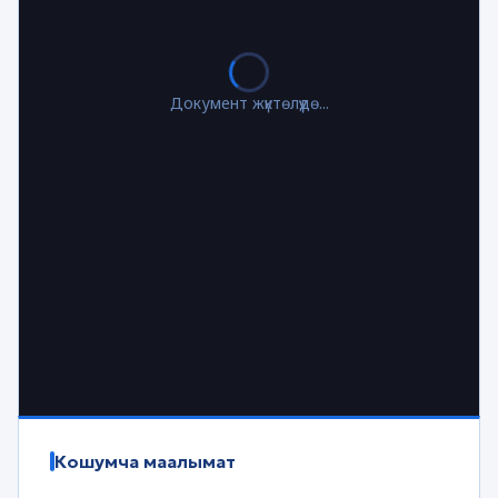
Документ жүктөлүүдө...
Кошумча маалымат