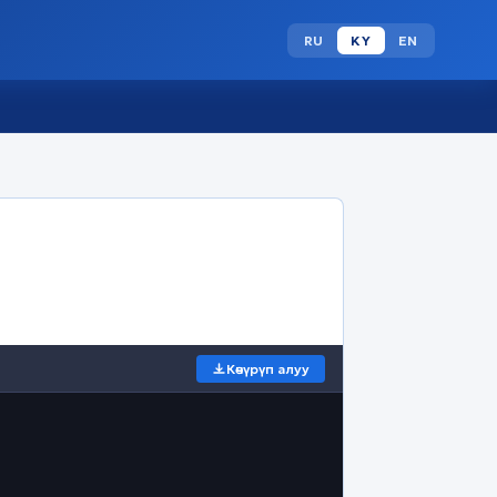
RU
KY
EN
Көчүрүп алуу