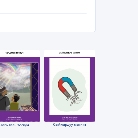
Сыйкырдуу магнит
Чагылган тоскуч