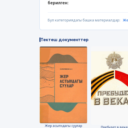
берилген:
Бул категориядагы башка материалдар:
Же
Тектеш документтер
Жер асытндагы суулар
Пребудет в века