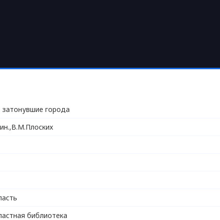
: затонувшие города
ин.,В.М.Плоских
ласть
ластная библиотека