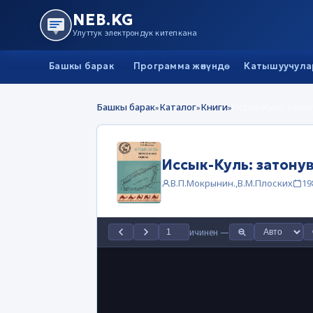
NEB.KG
Улуттук электрондук китепкана
Башкы барак
Программа жөнүндө
Катышуучула
Башкы барак
Каталог
Книги
Иссык-Куль: зато
»
»
»
Иссык-Куль: затону
В.П.Мокрынин.,В.М.Плоских
19
ичинен
—