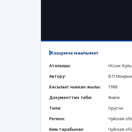
Кошумча маалымат
Аталышы:
Иссык-Куль
Автору:
В.П.Мокрын
Басылып чыккан жылы:
1988
Документтин тиби:
Книги
Тили:
Орусча
Регион:
Чуйская об
Ким тарабынан
Чуйская об