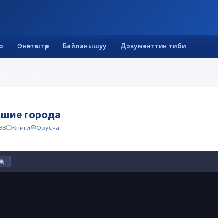
р
Өнөктөштөр
Байланышуу
Документтин тиби
нувшие города
вшие города
88
Книги
Орусча