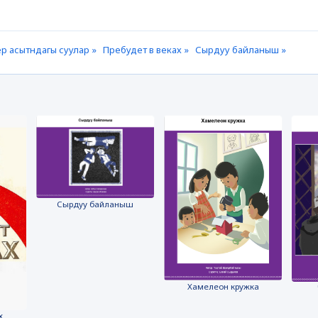
р асытндагы суулар »
Пребудет в веках »
Сырдуу байланыш »
Сырдуу байланыш
Хамелеон кружка
х