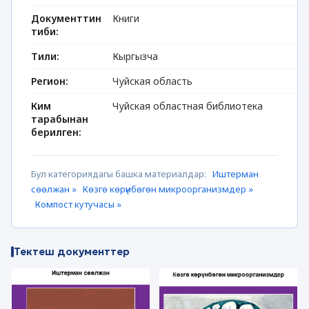
Документтин
Книги
тиби:
Тили:
Кыргызча
Регион:
Чуйская область
Ким
Чуйская областная библиотека
тарабынан
берилген:
Бул категориядагы башка материалдар:
Иштерман
сөөлжан »
Көзгө көрүнбөгөн микроорганизмдер »
Компост кутучасы »
Тектеш документтер