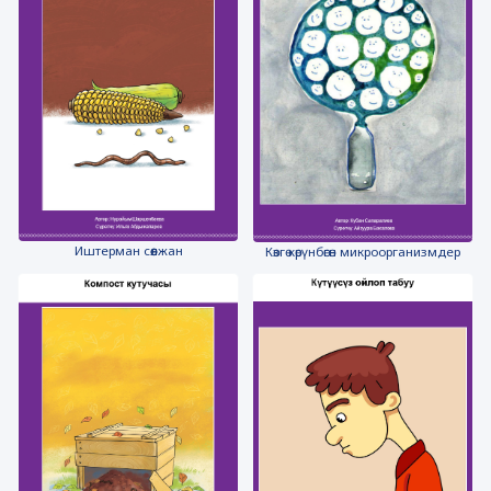
Иштерман сөөлжан
Көзгө көрүнбөгөн микроорганизмдер