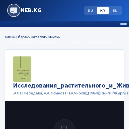
NEB.KG
RU
KY
EN
Башкы барак
Каталог
Книги
»
»
»
Исследования_растительного_и_Животного_мира_Киргизии
Исследования_растительного_и_Жи
Л.П.Лебедева, А.А. Ясынова П.А.Чиров
1984
Книги
Кыргыз