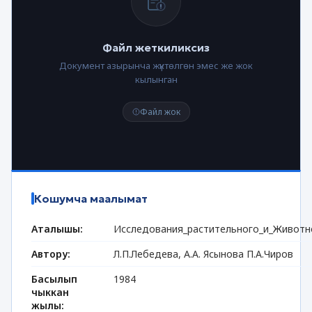
Файл жеткиликсиз
Документ азырынча жүктөлгөн эмес же жок
кылынган
Файл жок
Кошумча маалымат
Аталышы:
Исследования_растительного_и_Животн
Автору:
Л.П.Лебедева, А.А. Ясынова П.А.Чиров
Басылып
1984
чыккан
жылы: