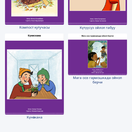
Компост кутучасы
Күтүүсүз ойлоп табуу
Мага ооз гармошкада ойноп
берчи
Күнөскана