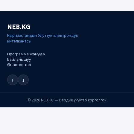
NEB.KG
Кыргызстандын Улуттук электрондук
китепканасы
Программа жөнүндө
Байланышуу
Өнөктөштөр
F
I
© 2026 NEB.KG — Бардык укуктар корголгон