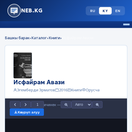
NEB.KG
RU
KY
EN
Башкы барак
Каталог
Книги
Исфайрам Авази
»
»
»
Исфайрам Авази
Эгемберди Эрматов
2016
Книги
Орусча
ичинен
—
Көчүрүп алуу