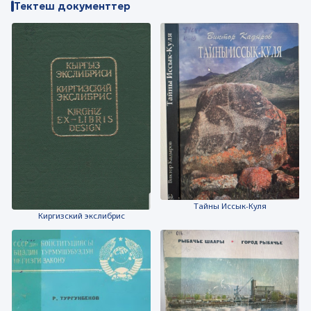
Тектеш документтер
Тайны Иссык-Куля
Киргизский экслибрис