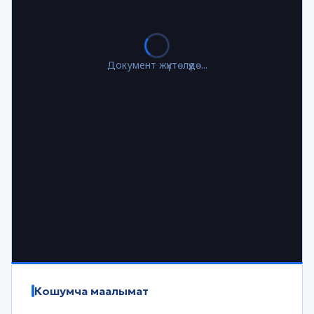
Документ жүктөлүүдө...
Кошумча маалымат