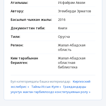
Аталышы:
Исфайрам Авази
Автору:
Эгемберди Эрматов
Басылып чыккан жылы:
2016
Документтин тиби:
Книги
Тили:
Орусча
Регион:
Жалал-Абадская
область
Ким тарабынан
Жалал-Абадская
берилген:
областная
библиотека
Бул категориядагы башка материалдар:
Киргизский
экслибрис »
Тайны Иссык-Куля »
Граждандарды
укуктук жактан тарбиялоодо конституциянын ролу »