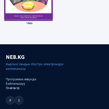
Чөбөгө
NEB.KG
Кыргызстандын Улуттук электрондук
китепканасы
Программа жөнүндө
Байланышуу
Өнөктөштөр
F
I