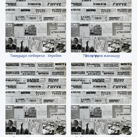
Тимурдун небереси - Улукбек
Түбөлүктүүлүккө жанашуу