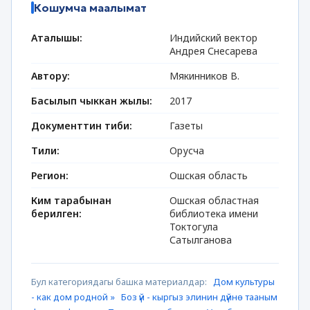
Кошумча маалымат
Аталышы:
Индийский вектор
Андрея Снесарева
Автору:
Мякинников В.
Басылып чыккан жылы:
2017
Документтин тиби:
Газеты
Тили:
Орусча
Регион:
Ошская область
Ким тарабынан
Ошская областная
берилген:
библиотека имени
Токтогула
Сатылганова
Бул категориядагы башка материалдар:
Дом культуры
- как дом родной »
Боз үй - кыргыз элинин дүйнө тааным