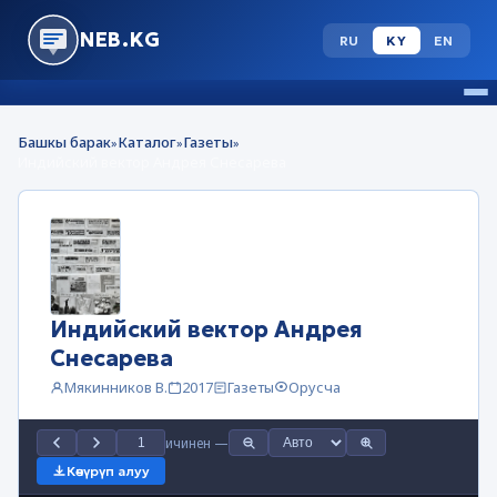
NEB.KG
RU
KY
EN
Башкы барак
Каталог
Газеты
»
»
»
Индийский вектор Андрея Снесарева
Индийский вектор Андрея
Снесарева
Мякинников В.
2017
Газеты
Орусча
ичинен
—
Көчүрүп алуу