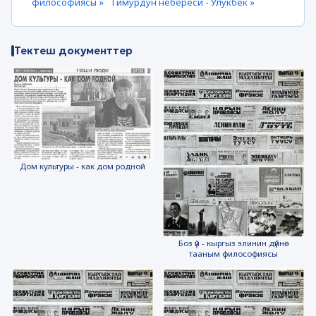
философиясы »
Тимурдун небереси - Улукбек »
Тектеш документтер
Дом культуры - как дом родной
Боз үй - кыргыз элинин дүйнө
тааным философиясы