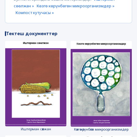
сөөлжан »
Көзгө көрүнбөгөн микроорганизмдер »
Компост кутучасы »
Тектеш документтер
Иштерман сөөлжан
Көзгө көрүнбөгөн микроорганизмдер