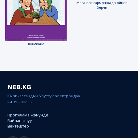
Мага ооз гармошкада ойноп
берчи
Күнөскана
NEB.KG
Кыргызстандын Улуттук электрондук
китепканасы
Программа жөнүндө
Байланышуу
Өнөктөштөр