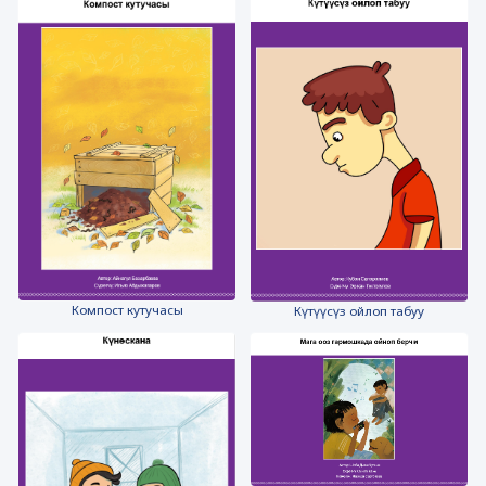
Компост кутучасы
Күтүүсүз ойлоп табуу