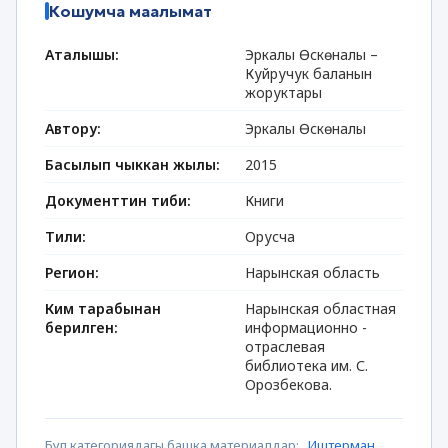
Кошумча маалымат
Аталышы:
Эркалы Өскөналы –
Куйручук баланын
жоруктары
Автору:
Эркалы Өскөналы
Басылып чыккан жылы:
2015
Документтин тиби:
Книги
Тили:
Орусча
Регион:
Нарынская область
Ким тарабынан
Нарынская областная
берилген:
информационно -
отраслевая
библиотека им. С.
Орозбекова.
Бул категориядагы башка материалдар:
Иштерман