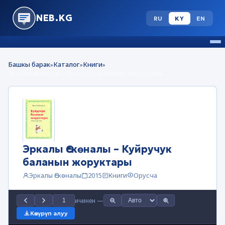
NEB.KG
RU
KY
EN
Башкы барак
Каталог
Книги
»
»
»
Эркалы Өскөналы – Куйручук баланын жоруктары
Эркалы Өскөналы – Куйручук
баланын жоруктары
Эркалы Өскөналы
2015
Книги
Орусча
ичинен
—
Көчүрүп алуу