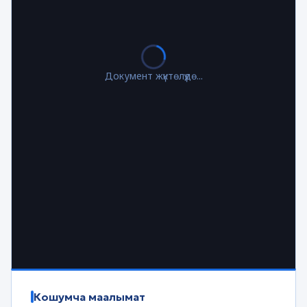
Документ жүктөлүүдө...
Кошумча маалымат