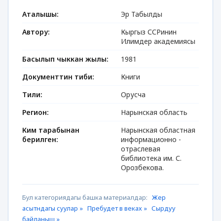
Аталышы:
Эр Табылды
Автору:
Кыргыз ССРинин
Илимдер академиясы
Басылып чыккан жылы:
1981
Документтин тиби:
Книги
Тили:
Орусча
Регион:
Нарынская область
Ким тарабынан
Нарынская областная
берилген:
информационно -
отраслевая
библиотека им. С.
Орозбекова.
Бул категориядагы башка материалдар:
Жер
асытндагы суулар »
Пребудет в веках »
Сырдуу
байланыш »