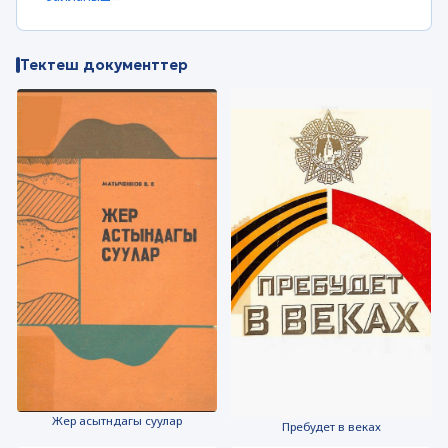
Тектеш документтер
Жер асытндагы суулар
Пребудет в веках