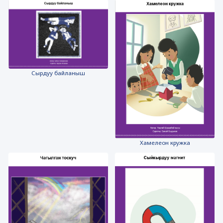
Сырдуу байланыш
Хамелеон кружка