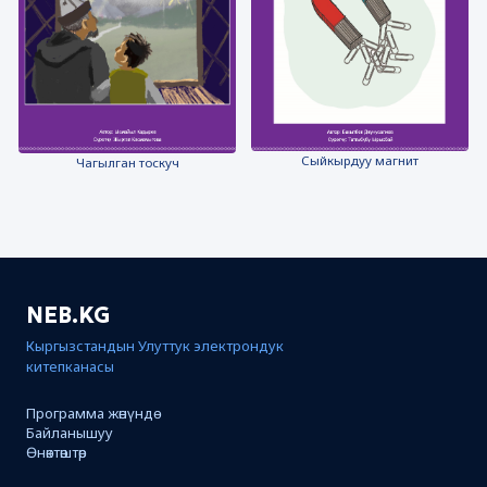
Сыйкырдуу магнит
Чагылган тоскуч
NEB.KG
Кыргызстандын Улуттук электрондук
китепканасы
Программа жөнүндө
Байланышуу
Өнөктөштөр