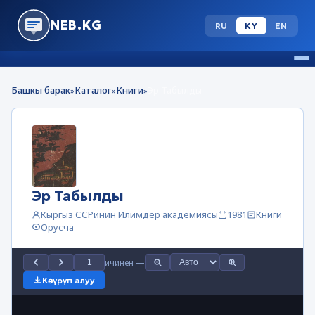
NEB.KG
RU
KY
EN
Башкы барак
Каталог
Книги
Эр Табылды
»
»
»
Эр Табылды
Кыргыз ССРинин Илимдер академиясы
1981
Книги
Орусча
ичинен
—
Көчүрүп алуу