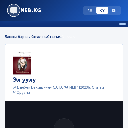
NEB.KG
RU
KY
EN
Башкы барак
Каталог
Статьи
Эл уулу
»
»
»
Эл уулу
Дөөлөтбек Бекиш уулу САПАРАЛИЕВ
2023
Статьи
Орусча