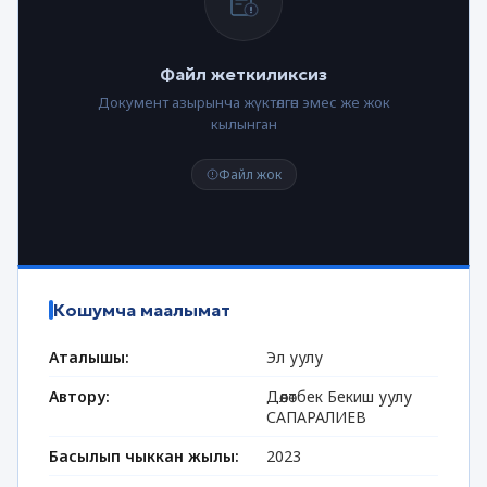
Файл жеткиликсиз
Документ азырынча жүктөлгөн эмес же жок
кылынган
Файл жок
Кошумча маалымат
Аталышы:
Эл уулу
Автору:
Дөөлөтбек Бекиш уулу
САПАРАЛИЕВ
Басылып чыккан жылы:
2023