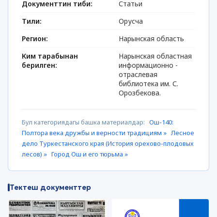
Документтин тиби:
Статьи
Тили:
Орусча
Регион:
Нарынская область
Ким тарабынан
Нарынская областная
берилген:
информационно -
отраслевая
библиотека им. С.
Орозбекова.
Бул категориядагы башка материалдар:
Ош-140:
Полтора века дружбы и верности традициям »
Лесное
дело Туркестанского края (История орехово-плодовых
лесов) »
Город Ош и его тюрьма »
Тектеш документтер