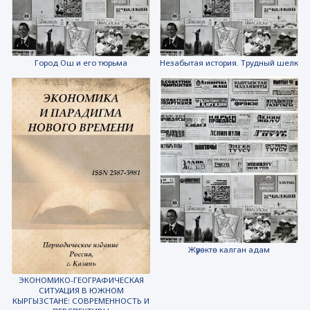
Город Ош и его тюрьма
Незабытая история. Трудный шелк
Жүрөктө калган адам
ЭКОНОМИКО-ГЕОГРАФИЧЕСКАЯ
СИТУАЦИЯ В ЮЖНОМ
КЫРГЫЗСТАНЕ: СОВРЕМЕННОСТЬ И