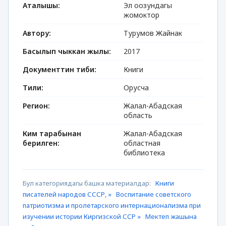
Аталышы:
Эл оозундагы
жомоктор
Автору:
Турумов Жайнак
Басылып чыккан жылы:
2017
Документтин тиби:
Книги
Тили:
Орусча
Регион:
Жалал-Абадская
область
Ким тарабынан
Жалал-Абадская
берилген:
областная
библиотека
Бул категориядагы башка материалдар:
Книги
писателей народов СССР, »
Воспитание советского
патриотизма и пролетарского интернационализма при
изучении истории Киргизской ССР »
Мектеп жашына