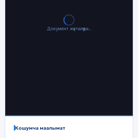
Документ жүктөлүүдө...
Кошумча маалымат