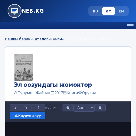
NEB.KG
RU
KY
EN
Башкы барак
Каталог
Книги
Эл оозундагы жомоктор
»
»
»
Эл оозундагы жомоктор
Турумов Жайнак
2017
Книги
Орусча
ичинен
—
Көчүрүп алуу