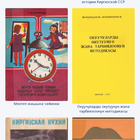
истории Киргизской ССР
Мектеп жашына чейинки
Окуучуларды окутуунун жана
тарбиялоонун методикасы