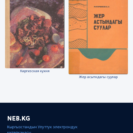
Киргизская кухня
Жер асытндагы суулар
NEB.KG
Кыргызстандын Улуттук электрондук
китепканасы