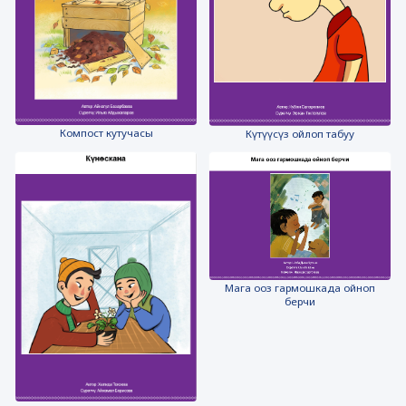
Компост кутучасы
Күтүүсүз ойлоп табуу
Мага ооз гармошкада ойноп
берчи