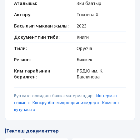
Аталышы:
Эки баатыр
Автору:
Токоева Х.
Басылып чыккан жылы:
2023
Документтин тиби:
Книги
Тили:
Орусча
Регион:
Бишкек
Ким тарабынан
РБДЮ им. К.
берилген:
Баялинова
Бул категориядагы башка материалдар:
Иштерман
сөөлжан »
Көзгө көрүнбөгөн микроорганизмдер »
Компост
кутучасы »
Тектеш документтер