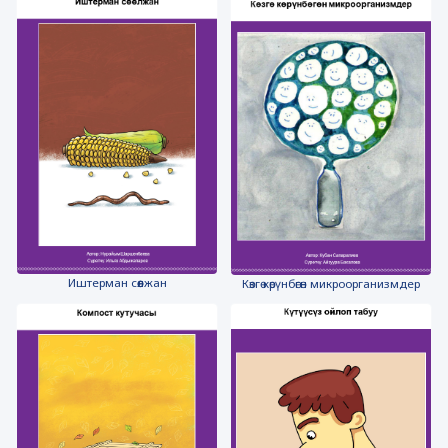
Иштерман сөөлжан
Көзгө көрүнбөгөн микроорганизмдер