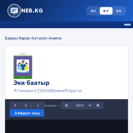
NEB.KG
RU
KY
EN
Башкы барак
Каталог
Книги
Эки баатыр
»
»
»
Эки баатыр
Токоева Х.
2023
Книги
Орусча
ичинен
—
Көчүрүп алуу