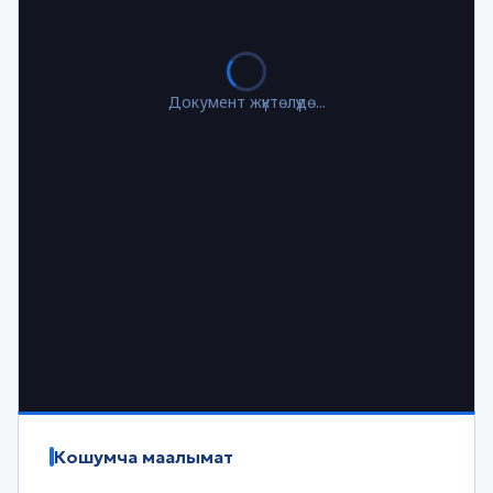
Документ жүктөлүүдө...
Кошумча маалымат