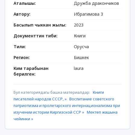
Аталышы:
Дружба дракончиков
Автору:
Ибрагимова З
Басылып чыккан жылы:
2023
Документтин тиби:
Книги
Тили:
Орусча
Регион:
Бишкек
Ким тарабынан
laura
берилген:
Бул категориядагы башка материалдар:
Книги
писателей народов СССР, »
Воспитание советского
патриотизма и пролетарского интернационализма при
изучении истории Киргизской ССР »
Мектеп жашына
чейинки »