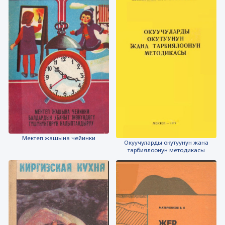
Мектеп жашына чейинки
Окуучуларды окутуунун жана
тарбиялоонун методикасы