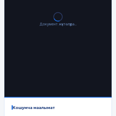
Документ жүктөлүүдө...
Кошумча маалымат