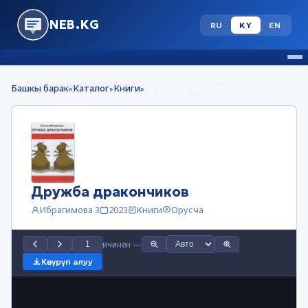
NEB.KG
RU
KY
EN
Башкы барак
Каталог
Книги
Дружба дракончиков
»
»
»
Дружба дракончиков
Ибрагимова З
2023
Книги
Орусча
ичинен
—
Көчүрүп алуу