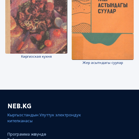
Киргизская кухня
Жер асытндагы суулар
NEB.KG
Кыргызстандын Улуттук электрондук
китепканасы
Программа жөнүндө