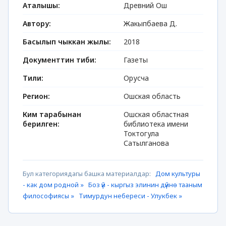
Аталышы:
Древний Ош
Автору:
Жакыпбаева Д.
Басылып чыккан жылы:
2018
Документтин тиби:
Газеты
Тили:
Орусча
Регион:
Ошская область
Ким тарабынан
Ошская областная
берилген:
библиотека имени
Токтогула
Сатылганова
Бул категориядагы башка материалдар:
Дом культуры
- как дом родной »
Боз үй - кыргыз элинин дүйнө тааным
философиясы »
Тимурдун небереси - Улукбек »