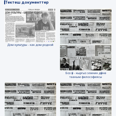
Тектеш документтер
Дом культуры - как дом родной
Боз үй - кыргыз элинин дүйнө
тааным философиясы