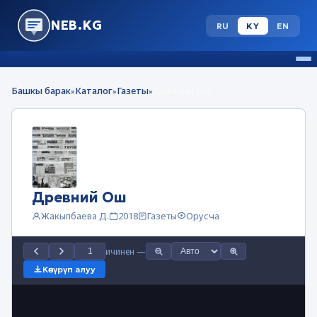
NEB.KG
RU
KY
EN
Башкы барак
Каталог
Газеты
Древний Ош
»
»
»
Древний Ош
Жакыпбаева Д.
2018
Газеты
Орусча
ичинен
—
Көчүрүп алуу