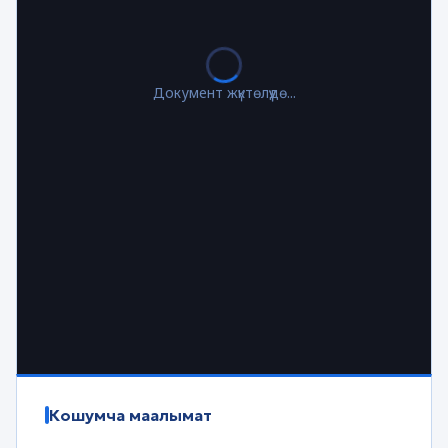
Документ жүктөлүүдө...
Кошумча маалымат