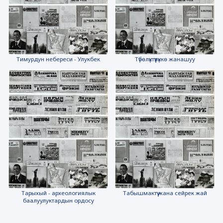
Тимурдун небереси - Улукбек
Түбөлүктүүлүккө жанашуу
Тарыхый - археологиялык
Табышмактүү жана сейрек жай
баалуулуктардын ордосу