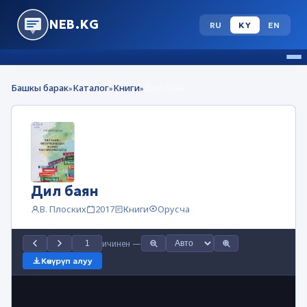
NEB.KG
RU
KY
EN
Башкы барак
Каталог
Книги
Дил баян
»
»
»
Дил баян
В. Плоских
2017
Книги
Орусча
ичинен
—
Көчүрүп алуу