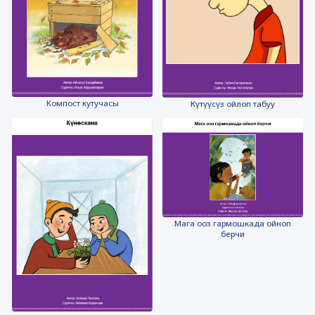
Компост кутучасы
Күтүүсүз ойлоп табуу
Мага ооз гармошкада ойноп
берчи