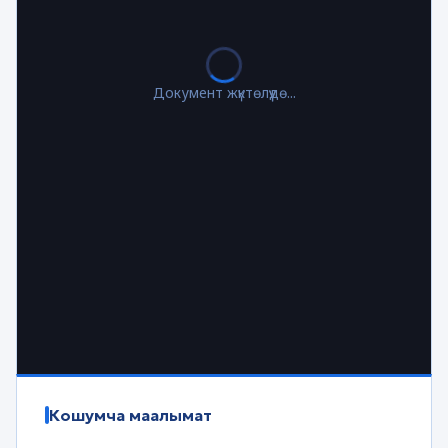
Документ жүктөлүүдө...
Кошумча маалымат