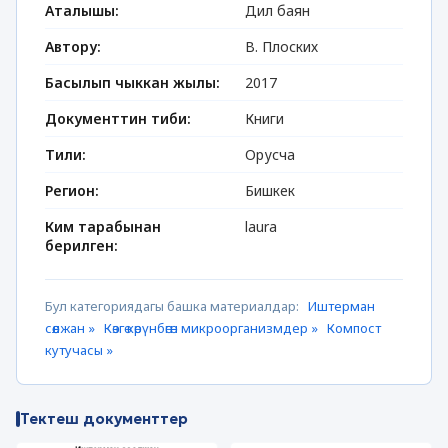
Аталышы:
Дил баян
Автору:
В. Плоских
Басылып чыккан жылы:
2017
Документтин тиби:
Книги
Тили:
Орусча
Регион:
Бишкек
Ким тарабынан
laura
берилген:
Бул категориядагы башка материалдар:
Иштерман
сөөлжан »
Көзгө көрүнбөгөн микроорганизмдер »
Компост
кутучасы »
Тектеш документтер