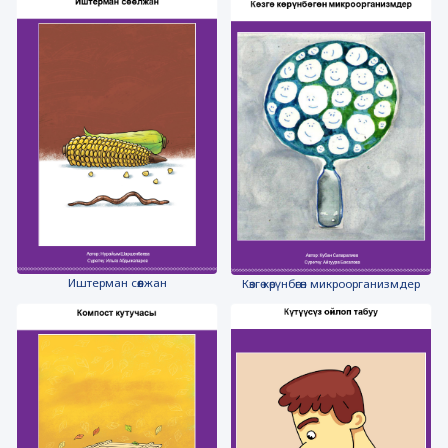
Иштерман сөөлжан
Көзгө көрүнбөгөн микроорганизмдер