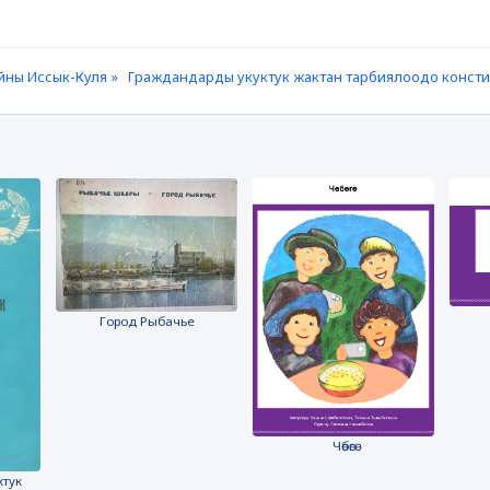
йны Иссык-Куля »
Граждандарды укуктук жактан тарбиялоодо конст
Город Рыбачье
Чөбөгө
ктук