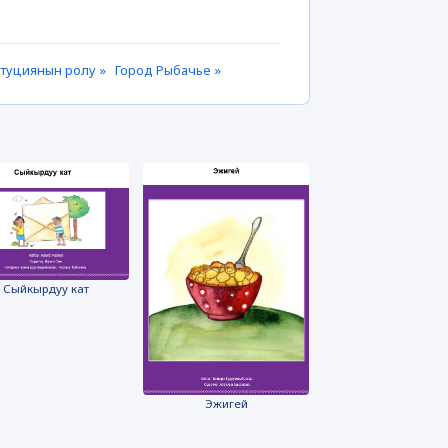
итуциянын ролу »
Город Рыбачье »
Сыйкырдуу кат
Эжигей