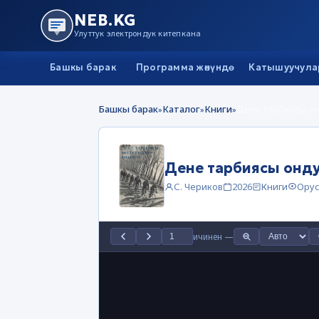
NEB.KG
Улуттук электрондук китепкана
Башкы барак
Программа жөнүндө
Катышуучула
Башкы барак
Каталог
Книги
Дене тарбиясы о
»
»
»
Дене тарбиясы онд
С. Чериков
2026
Книги
Ору
ичинен
—