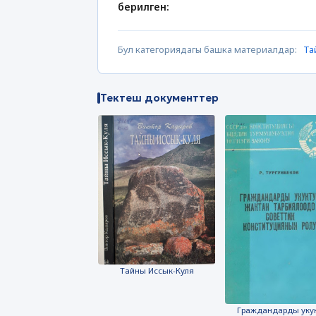
берилген:
Бул категориядагы башка материалдар:
Та
Тектеш документтер
Тайны Иссык-Куля
Граждандарды уку