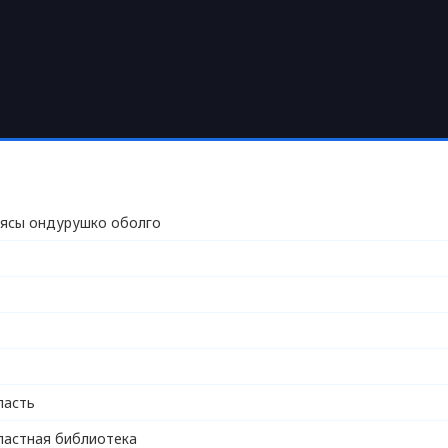
ясы ондурушко оболго
ласть
ластная библиотека