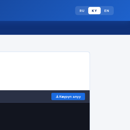
RU
KY
EN
Көчүрүп алуу