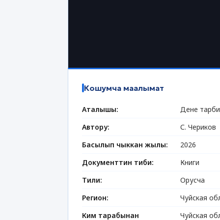
Кошумча маалымат
Аталышы:
Дене тарби
Автору:
С. Чериков
Басылып чыккан жылы:
2026
Документтин тиби:
Книги
Тили:
Орусча
Регион:
Чуйская об
Ким тарабынан
Чуйская об