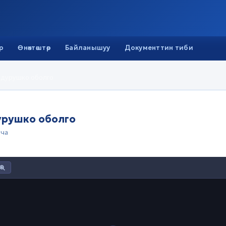
р
Өнөктөштөр
Байланышуу
Документтин тиби
ндурушко оболго
урушко оболго
сча