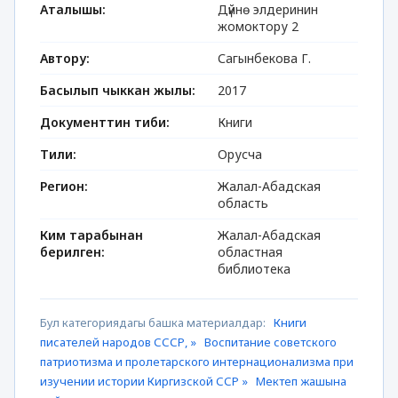
Аталышы:
Дүйнө элдеринин
жомоктору 2
Автору:
Сагынбекова Г.
Басылып чыккан жылы:
2017
Документтин тиби:
Книги
Тили:
Орусча
Регион:
Жалал-Абадская
область
Ким тарабынан
Жалал-Абадская
берилген:
областная
библиотека
Бул категориядагы башка материалдар:
Книги
писателей народов СССР, »
Воспитание советского
патриотизма и пролетарского интернационализма при
изучении истории Киргизской ССР »
Мектеп жашына