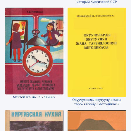
истории Киргизской ССР
Мектеп жашына чейинки
Окуучуларды окутуунун жана
тарбиялоонун методикасы