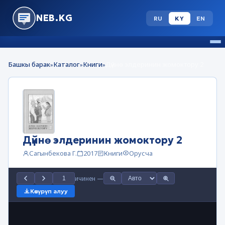
NEB.KG
RU
KY
EN
Башкы барак
Каталог
Книги
Дүйнө элдеринин жомоктору 2
»
»
»
Дүйнө элдеринин жомоктору 2
Сагынбекова Г.
2017
Книги
Орусча
ичинен
—
Көчүрүп алуу