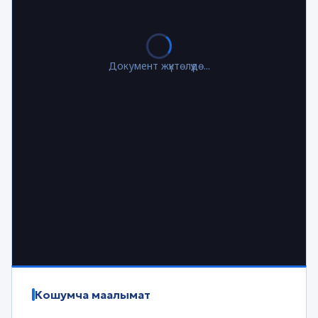
Документ жүктөлүүдө...
Кошумча маалымат