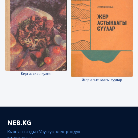
Киргизская кухня
Жер асытндагы суулар
NEB.KG
Кыргызстандын Улуттук электрондук
китепканасы