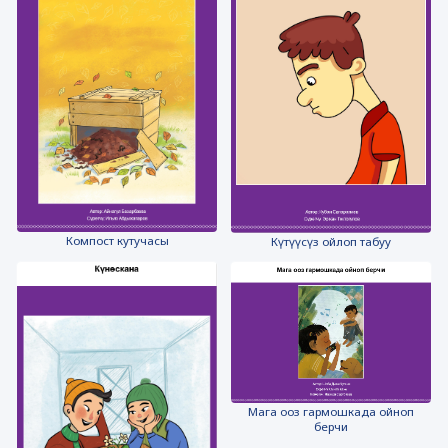
Компост кутучасы
Күтүүсүз ойлоп табуу
Мага ооз гармошкада ойноп
берчи