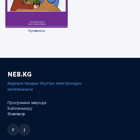
Күнөскана
NEB.KG
Кыргызстандын Улуттук электрондук
китепканасы
Программа жөнүндө
Байланышуу
Өнөктөштөр
F
I