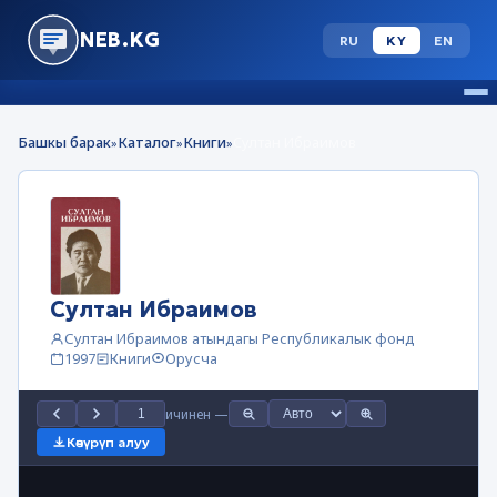
NEB.KG
RU
KY
EN
Башкы барак
Каталог
Книги
Cултан Ибраимов
»
»
»
Cултан Ибраимов
Султан Ибраимов атындагы Республикалык фонд
1997
Книги
Орусча
ичинен
—
Көчүрүп алуу