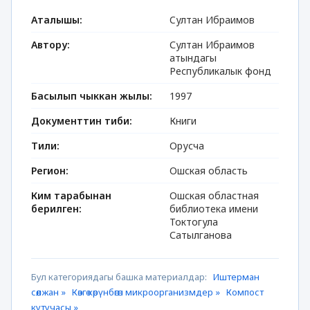
Аталышы:
Cултан Ибраимов
Автору:
Султан Ибраимов
атындагы
Республикалык фонд
Басылып чыккан жылы:
1997
Документтин тиби:
Книги
Тили:
Орусча
Регион:
Ошская область
Ким тарабынан
Ошская областная
берилген:
библиотека имени
Токтогула
Сатылганова
Бул категориядагы башка материалдар:
Иштерман
сөөлжан »
Көзгө көрүнбөгөн микроорганизмдер »
Компост
кутучасы »