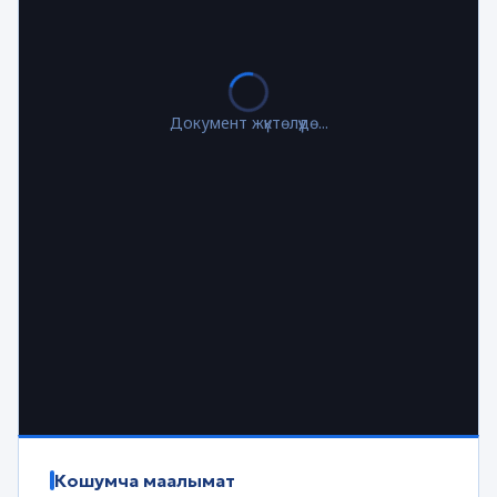
Документ жүктөлүүдө...
Кошумча маалымат