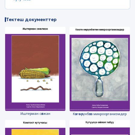
Тектеш документтер
Иштерман сөөлжан
Көзгө көрүнбөгөн микроорганизмдер