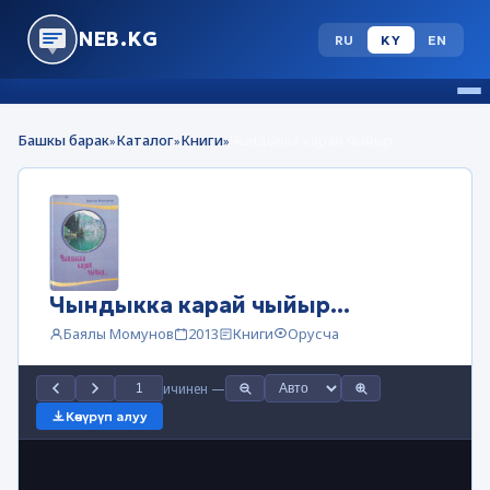
NEB.KG
RU
KY
EN
Башкы барак
Каталог
Книги
Чындыкка карай чыйыр...
»
»
»
Чындыкка карай чыйыр...
Баялы Момунов
2013
Книги
Орусча
ичинен
—
Көчүрүп алуу