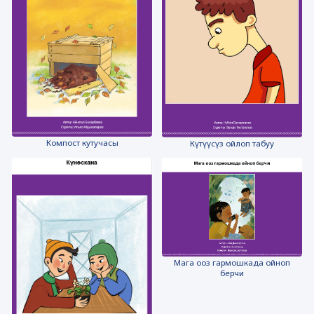
Компост кутучасы
Күтүүсүз ойлоп табуу
Мага ооз гармошкада ойноп
берчи