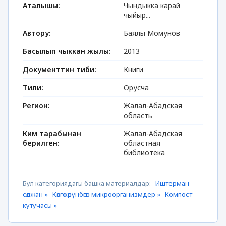
Аталышы:
Чындыкка карай
чыйыр...
Автору:
Баялы Момунов
Басылып чыккан жылы:
2013
Документтин тиби:
Книги
Тили:
Орусча
Регион:
Жалал-Абадская
область
Ким тарабынан
Жалал-Абадская
берилген:
областная
библиотека
Бул категориядагы башка материалдар:
Иштерман
сөөлжан »
Көзгө көрүнбөгөн микроорганизмдер »
Компост
кутучасы »