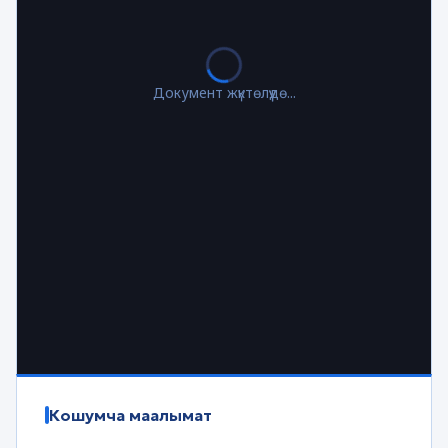
Документ жүктөлүүдө...
Кошумча маалымат