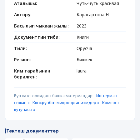
Аталышы:
Чуть-чуть красивая
Автору:
Карасартова Н
Басылып чыккан жылы:
2023
Документтин тиби:
Книги
Тили:
Орусча
Регион:
Бишкек
Ким тарабынан
laura
берилген:
Бул категориядагы башка материалдар:
Иштерман
сөөлжан »
Көзгө көрүнбөгөн микроорганизмдер »
Компост
кутучасы »
Тектеш документтер