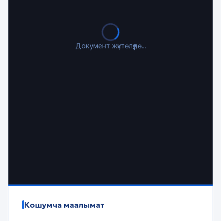
Документ жүктөлүүдө...
Кошумча маалымат