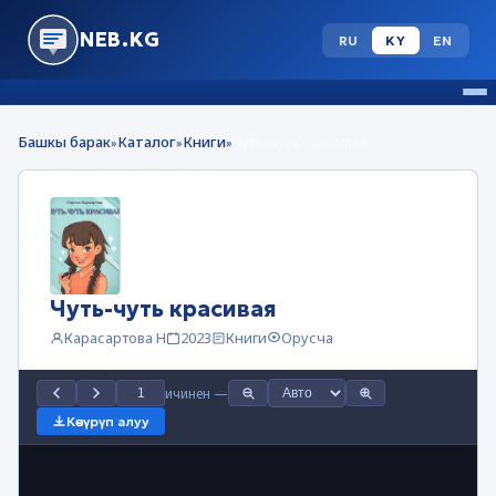
NEB.KG
RU
KY
EN
Башкы барак
Каталог
Книги
Чуть-чуть красивая
»
»
»
Чуть-чуть красивая
Карасартова Н
2023
Книги
Орусча
ичинен
—
Көчүрүп алуу