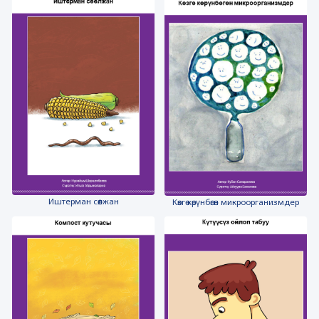
Иштерман сөөлжан
Көзгө көрүнбөгөн микроорганизмдер