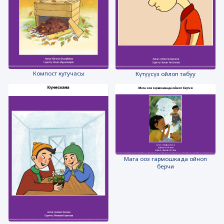
Компост кутучасы
Күтүүсүз ойлоп табуу
Мага ооз гармошкада ойноп
берчи