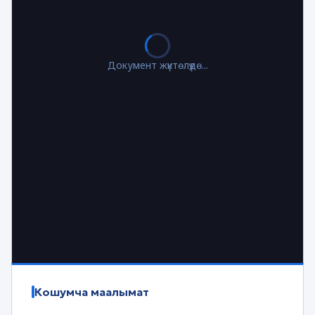
Документ жүктөлүүдө...
Кошумча маалымат