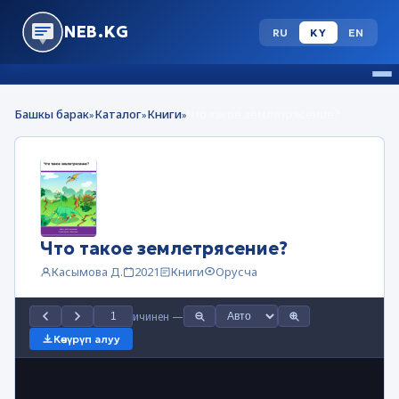
NEB.KG
RU
KY
EN
Башкы барак
Каталог
Книги
Что такое землетрясение?
»
»
»
Что такое землетрясение?
Касымова Д.
2021
Книги
Орусча
ичинен
—
Көчүрүп алуу