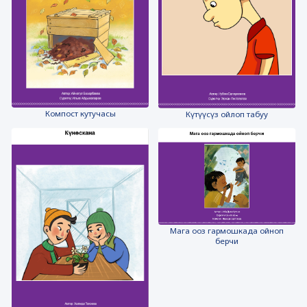
Компост кутучасы
Күтүүсүз ойлоп табуу
Мага ооз гармошкада ойноп
берчи