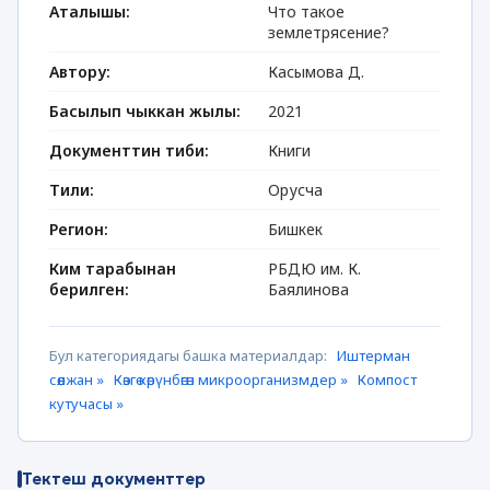
Аталышы:
Что такое
землетрясение?
Автору:
Касымова Д.
Басылып чыккан жылы:
2021
Документтин тиби:
Книги
Тили:
Орусча
Регион:
Бишкек
Ким тарабынан
РБДЮ им. К.
берилген:
Баялинова
Бул категориядагы башка материалдар:
Иштерман
сөөлжан »
Көзгө көрүнбөгөн микроорганизмдер »
Компост
кутучасы »
Тектеш документтер