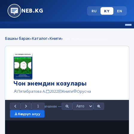
NEB.KG
RU
KY
EN
Башкы барак
Каталог
Книги
Чон энемдин козулары
»
»
»
Чон энемдин козулары
Пятибратова А.
2022
Книги
Орусча
ичинен
—
Көчүрүп алуу