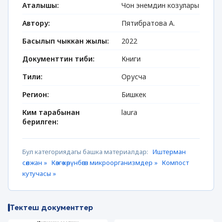
Аталышы:
Чон энемдин козулары
Автору:
Пятибратова А.
Басылып чыккан жылы:
2022
Документтин тиби:
Книги
Тили:
Орусча
Регион:
Бишкек
Ким тарабынан
laura
берилген:
Бул категориядагы башка материалдар:
Иштерман
сөөлжан »
Көзгө көрүнбөгөн микроорганизмдер »
Компост
кутучасы »
Тектеш документтер