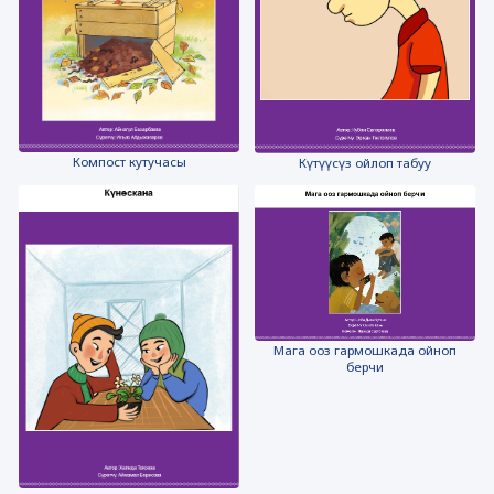
Компост кутучасы
Күтүүсүз ойлоп табуу
Мага ооз гармошкада ойноп
берчи