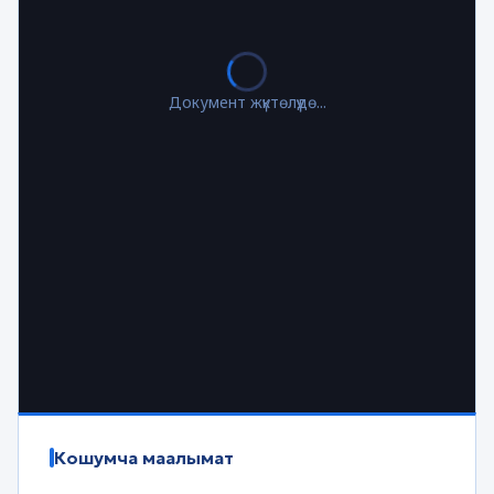
Документ жүктөлүүдө...
Кошумча маалымат