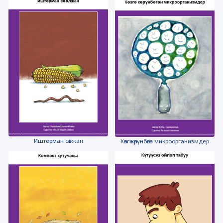
Иштерман сөөлжан
Көзгө көрүнбөгөн микроорганизмдер