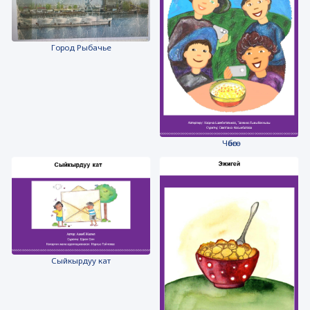
Город Рыбачье
Чөбөгө
Сыйкырдуу кат