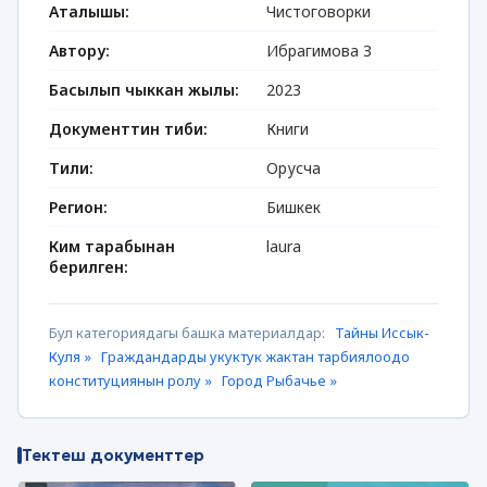
Аталышы:
Чистоговорки
Автору:
Ибрагимова З
Басылып чыккан жылы:
2023
Документтин тиби:
Книги
Тили:
Орусча
Регион:
Бишкек
Ким тарабынан
laura
берилген:
Бул категориядагы башка материалдар:
Тайны Иссык-
Куля »
Граждандарды укуктук жактан тарбиялоодо
конституциянын ролу »
Город Рыбачье »
Тектеш документтер