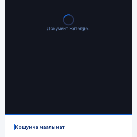
Документ жүктөлүүдө...
Кошумча маалымат