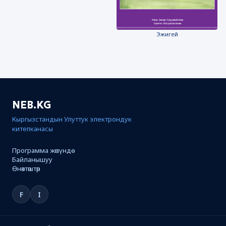
Эжигей
NEB.KG
Кыргызстандын Улуттук электрондук
китепканасы
Программа жөнүндө
Байланышуу
Өнөктөштөр
F
I