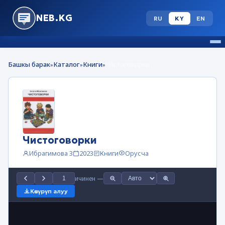
NEB.KG
RU
KY
EN
Башкы барак
Каталог
Книги
Чистоговорки
»
»
»
Чистоговорки
Ибрагимова З
2023
Книги
Орусча
ичинен
—
Көчүрүп алуу