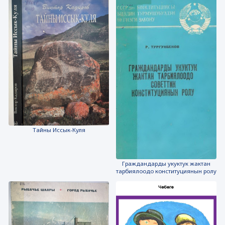
Тайны Иссык-Куля
Граждандарды укуктук жактан
тарбиялоодо конституциянын ролу