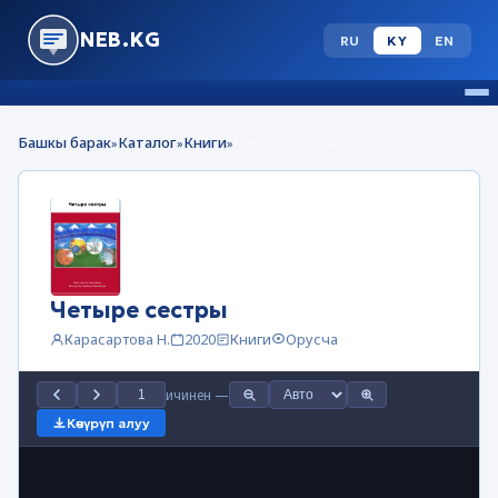
NEB.KG
RU
KY
EN
Башкы барак
Каталог
Книги
Четыре сестры
»
»
»
Четыре сестры
Карасартова Н.
2020
Книги
Орусча
ичинен
—
Көчүрүп алуу