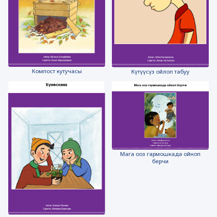
Компост кутучасы
Күтүүсүз ойлоп табуу
Мага ооз гармошкада ойноп
берчи