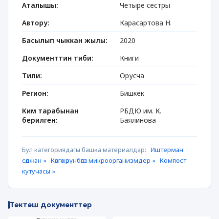
Аталышы:
Четыре сестры
Автору:
Карасартова Н.
Басылып чыккан жылы:
2020
Документтин тиби:
Книги
Тили:
Орусча
Регион:
Бишкек
Ким тарабынан
РБДЮ им. К.
берилген:
Баялинова
Бул категориядагы башка материалдар:
Иштерман
сөөлжан »
Көзгө көрүнбөгөн микроорганизмдер »
Компост
кутучасы »
Тектеш документтер