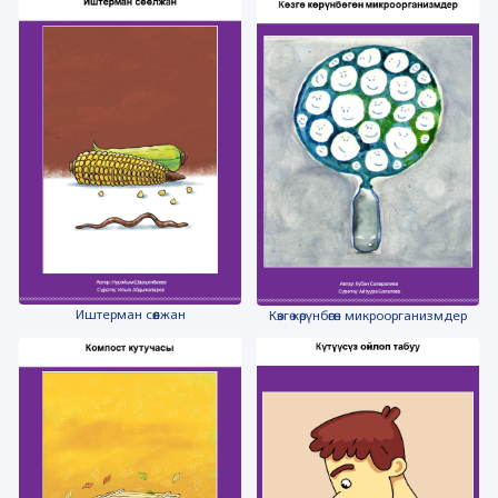
Иштерман сөөлжан
Көзгө көрүнбөгөн микроорганизмдер