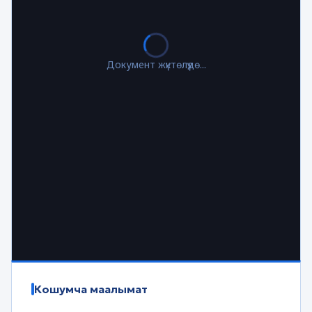
Документ жүктөлүүдө...
Кошумча маалымат