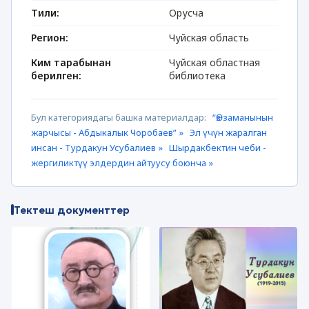
Тили:
Орусча
Регион:
Чуйская область
Ким тарабынан
Чуйская областная
берилген:
библиотека
Бул категориядагы башка материалдар:
“Ѳз заманынын
жарчысы - Абдыкалык Чоробаев” »
Эл үчүн жаралган
инсан - Турдакун Усубалиев »
Шырдакбектин чеби -
жергиликтүү элдердин айтуусу боюнча »
Тектеш документтер