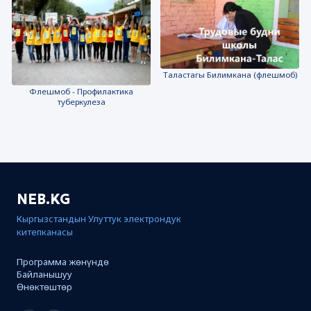
Таластагы Билимкана (флешмоб)
Флешмоб - Профилактика
туберкулеза
NEB.KG
Кыргызстандын Улуттук электрондук
китепканасы
Программа жөнүндө
Байланышуу
Өнөктөштөр