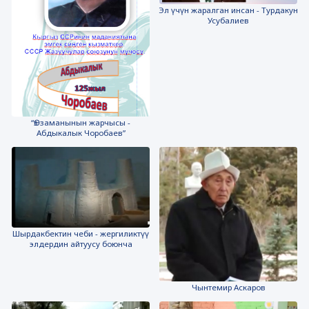
Эл үчүн жаралган инсан - Турдакун
Усубалиев
“Ѳз заманынын жарчысы -
Абдыкалык Чоробаев”
Шырдакбектин чеби - жергиликтүү
элдердин айтуусу боюнча
Чынтемир Аскаров