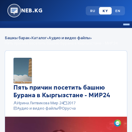
NEB.KG
RU
KY
EN
Башкы барак
Каталог
Аудио и видео файлы
»
»
»
Пять причин посетить башню Бурана в Кыргызстане - МИР24
Пять причин посетить башню
Бурана в Кыргызстане - МИР24
Ирина Литвикова Мир 24
2017
Аудио и видео файлы
Орусча